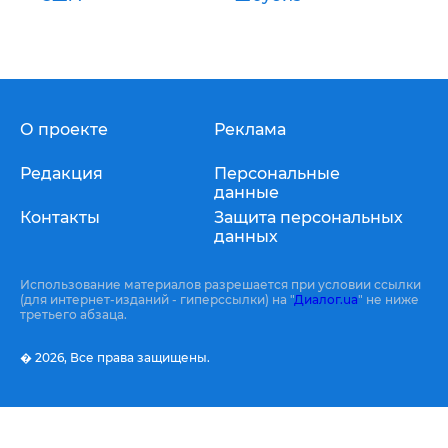
О проекте
Реклама
Редакция
Персональные
данные
Контакты
Защита персональных
данных
Использование материалов разрешается при условии ссылки
(для интернет-изданий - гиперссылки) на "
Диалог.ua
" не ниже
третьего абзаца.
� 2026,
Все права защищены.