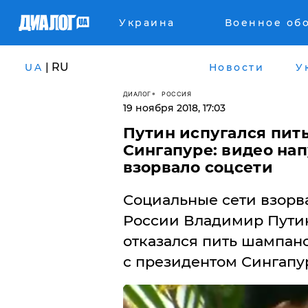
Украина
Военное об
| RU
UA
Новости
У
ДИАЛОГ
РОССИЯ
19 ноября 2018, 17:03
Путин испугался пит
Сингапуре: видео на
взорвало соцсети
​Социальные сети взорв
России Владимир Путин
отказался пить шампанс
с президентом Сингапу