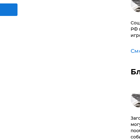
Соц
РФ 
игр
См
Б
Заг
мог
поо
соб