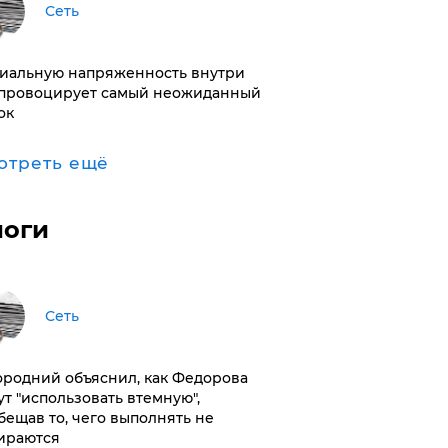
Сеть
иальную напряженность внутри
провоцирует самый неожиданный
ок
отреть ещё
логи
Сеть
ородний объяснил, как Федорова
ут "использовать втемную",
бещав то, чего выполнять не
ираются