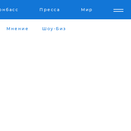
онбасс
Пресса
Мир
Мнение
Шоу-Биз