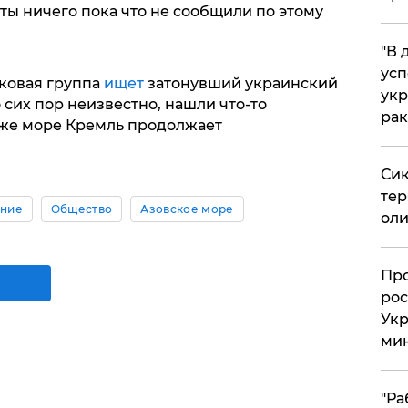
ты ничего пока что не сообщили по этому
​"В
усп
ковая группа
ищет
затонувший украинский
укр
 сих пор неизвестно, нашли что-то
рак
м же море Кремль продолжает
.
Сик
тер
ние
Общество
Азовское море
оли
​Пр
рос
Укр
ми
"Ра