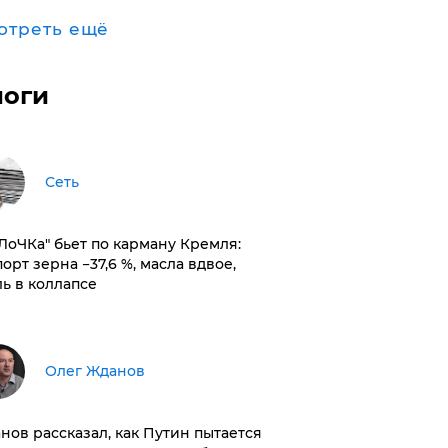
отреть ещё
логи
Сеть
оЛоЧКа" бьет по карману Кремля:
орт зерна −37,6 %, масла вдвое,
ль в коллапсе
Олег Жданов
нов рассказал, как Путин пытается