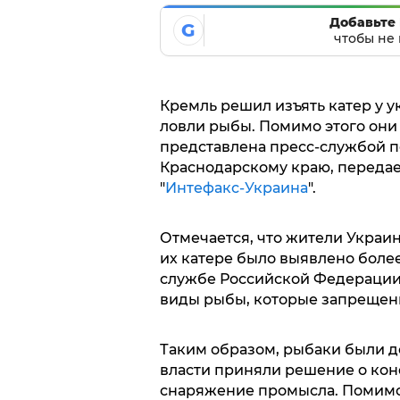
Добавьте 
G
чтобы не 
Кремль решил изъять катер у у
ловли рыбы. Помимо этого они
представлена пресс-службой 
Краснодарскому краю, передает
"
Интефакс-Украина
".
Отмечается, что жители Украи
их катере было выявлено боле
службе Российской Федерации с
виды рыбы, которые запрещены
Таким образом, рыбаки были до
власти приняли решение о конф
снаряжение промысла. Помимо 