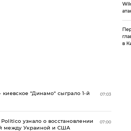
Wil
ата
Пер
гла
в К
- киевское "Динамо" сыграло 1-й
07:03
 Politico узнало о восстановлении
07:00
й между Украиной и США