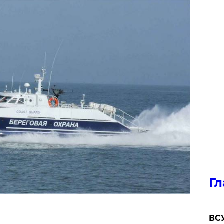
Гл
ВСУ