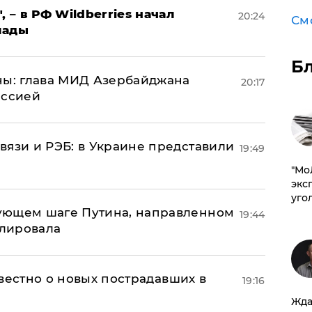
, – в РФ Wildberries начал
20:24
См
лады
Б
ны: глава МИД Азербайджана
20:17
иссией
вязи и РЭБ: в Украине представили
19:49
​"М
эксп
уго
ующем шаге Путина, направленном
19:44
улировала
известно о новых пострадавших в
19:16
Жда