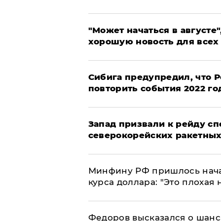
"Может начаться в августе",
хорошую новость для всех
Сибига предупредил, что Р
повторить события 2022 го
Запад призвали к рейду с
северокорейских ракетных
Минфину РФ пришлось начат
курса доллара: "Это плохая 
Федоров высказался о шанс