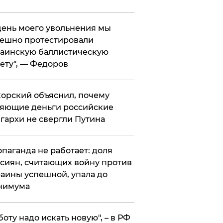
 день моего увольнения мы
ешно протестировали
аинскую баллистическую
ету", — Федоров
орский объяснил, почему
яющие деньги российские
гархи не свергли Путина
опаганда не работает: доля
сиян, считающих войну против
аины успешной, упала до
нимума
боту надо искать новую", – в РФ