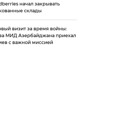
dberries начал закрывать
кованные склады
вый визит за время войны:
ва МИД Азербайджана приехал
иев с важной миссией