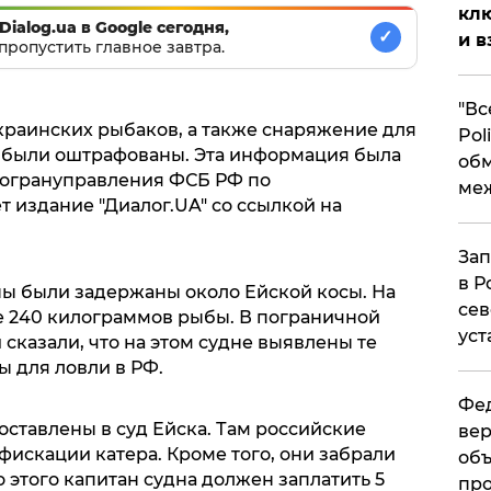
клю
Dialog.ua в Google сегодня,
✓
и в
пропустить главное завтра.
​"В
краинских рыбаков, а также снаряжение для
Pol
 были оштрафованы. Эта информация была
об
погрануправления ФСБ РФ по
ме
 издание "Диалог.UA" со ссылкой на
Зап
в Р
ны были задержаны около Ейской косы. На
сев
е 240 килограммов рыбы. В пограничной
уст
казали, что на этом судне выявлены те
 для ловли в РФ.
Фед
ставлены в суд Ейска. Там российские
вер
искации катера. Кроме того, они забрали
объ
этого капитан судна должен заплатить 5
про