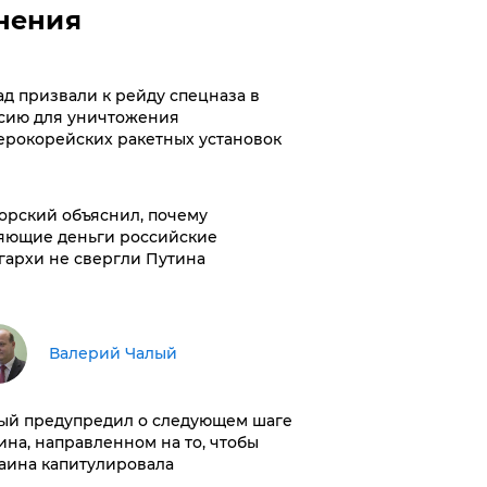
нения
ад призвали к рейду спецназа в
сию для уничтожения
ерокорейских ракетных установок
орский объяснил, почему
яющие деньги российские
гархи не свергли Путина
Валерий Чалый
ый предупредил о следующем шаге
ина, направленном на то, чтобы
аина капитулировала