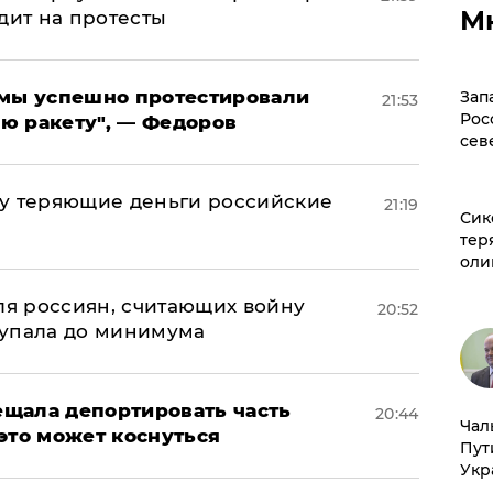
М
дит на протесты
я мы успешно протестировали
Зап
21:53
Рос
ю ракету", — Федоров
сев
му теряющие деньги российские
21:19
Сик
а
тер
оли
оля россиян, считающих войну
20:52
 упала до минимума
щала депортировать часть
20:44
Чал
это может коснуться
Пут
Укр