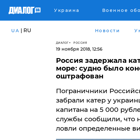
Украина
Военное об
| RU
UA
Новости
У
ДИАЛОГ
РОССИЯ
19 ноября 2018, 12:56
Россия задержала ка
море: судно было ко
оштрафован
Пограничники Российс
забрали катер у украин
капитана на 5 000 рубл
службы сообщили, что 
ловли определенные ви