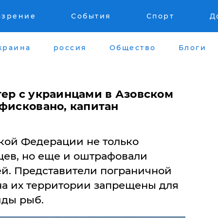
озрение
События
Спорт
Д
краина
россия
Общество
Блоги
тер с украинцами в Азовском
нфисковано, капитан
кой Федерации не только
цев, но еще и оштрафовали
ей. Представители пограничной
на их территории запрещены для
ды рыб.