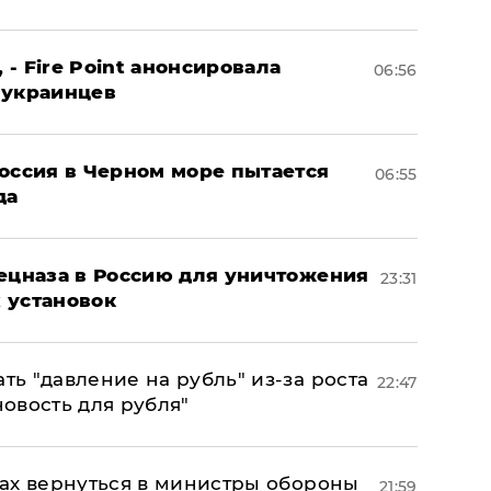
 - Fire Point анонсировала
06:56
 украинцев
оссия в Черном море пытается
06:55
да
пецназа в Россию для уничтожения
23:31
 установок
ь "давление на рубль" из-за роста
22:47
новость для рубля"
ах вернуться в министры обороны
21:59