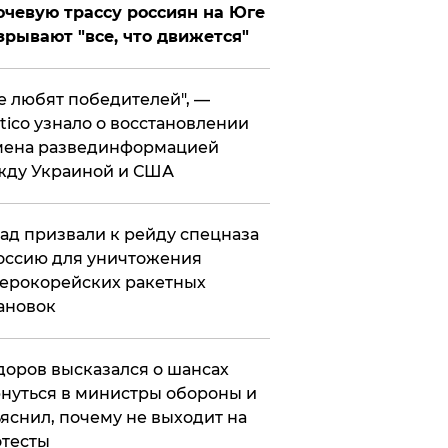
чевую трассу россиян на Юге
зрывают "все, что движется"
се любят победителей", —
itico узнало о восстановлении
мена развединформацией
жду Украиной и США
ад призвали к рейду спецназа
оссию для уничтожения
ерокорейских ракетных
ановок
оров высказался о шансах
нуться в министры обороны и
яснил, почему не выходит на
тесты