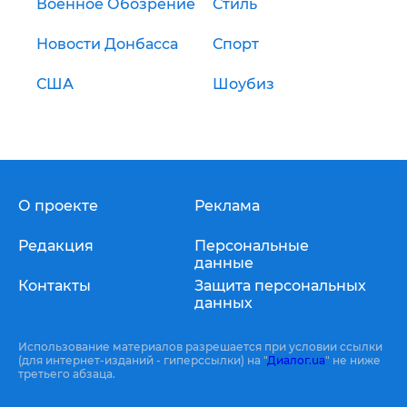
Военное Обозрение
Стиль
Новости Донбасса
Спорт
США
Шоубиз
О проекте
Реклама
Редакция
Персональные
данные
Контакты
Защита персональных
данных
Использование материалов разрешается при условии ссылки
(для интернет-изданий - гиперссылки) на "
Диалог.ua
" не ниже
третьего абзаца.