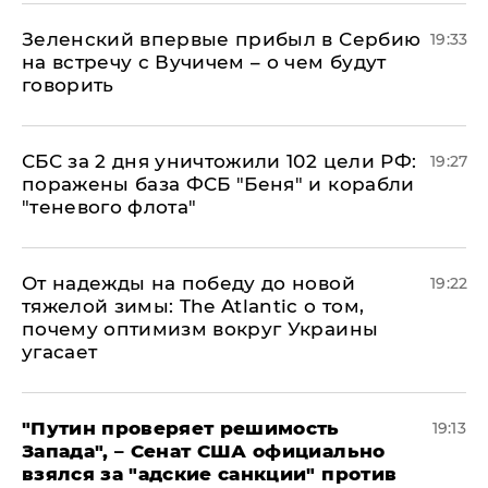
Зеленский впервые прибыл в Сербию
19:33
на встречу с Вучичем – о чем будут
говорить
СБС за 2 дня уничтожили 102 цели РФ:
19:27
поражены база ФСБ "Беня" и корабли
"теневого флота"
От надежды на победу до новой
19:22
тяжелой зимы: The Atlantic о том,
почему оптимизм вокруг Украины
угасает
"Путин проверяет решимость
19:13
Запада", – Сенат США официально
взялся за "адские санкции" против