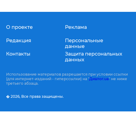
О проекте
Реклама
Редакция
Персональные
данные
Контакты
Защита персональных
данных
Использование материалов разрешается при условии ссылки
(для интернет-изданий - гиперссылки) на "
Диалог.ua
" не ниже
третьего абзаца.
� 2026,
Все права защищены.