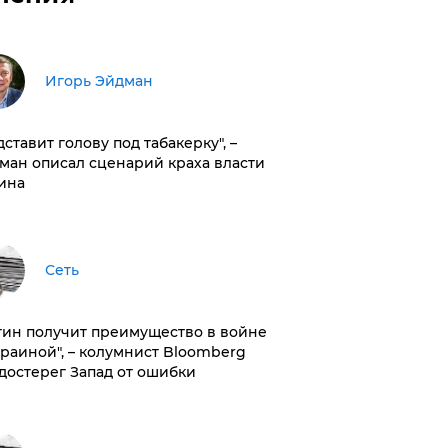
Игорь Эйдман
дставит голову под табакерку", –
ман описал сценарий краха власти
ина
Сеть
тин получит преимущество в войне
краиной", – колумнист Bloomberg
достерег Запад от ошибки