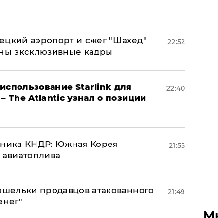
ецкий аэропорт и сжег "Шахед"
22:52
аны эксклюзивные кадры
использование Starlink для
22:40
– The Atlantic узнал о позиции
юзника КНДР: Южная Корея
21:55
н авиатоплива
кошельки продавцов атакованного
21:49
енег"
М