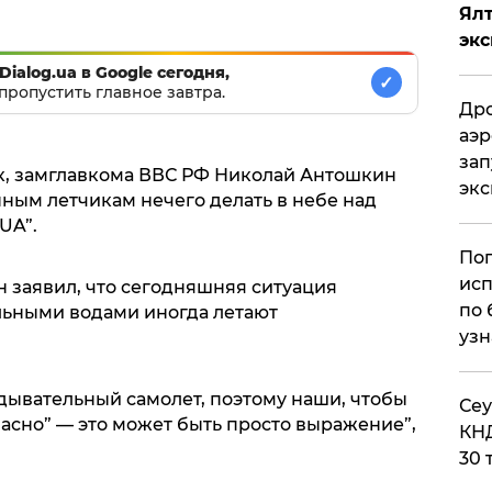
Ял
эк
Dialog.ua в Google сегодня,
✓
пропустить главное завтра.
Дро
аэр
зап
к, замглавкома ВВС РФ Николай Антошкин
эк
ным летчикам нечего делать в небе над
UA”.
Поп
исп
 заявил, что сегодняшняя ситуация
по 
альными водами иногда летают
узн
дывательный самолет, поэтому наши, чтобы
​Се
асно” — это может быть просто выражение”,
КНД
30 