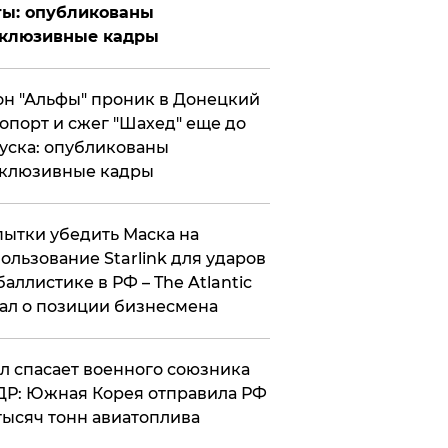
ты: опубликованы
склюзивные кадры
н "Альфы" проник в Донецкий
опорт и сжег "Шахед" еще до
уска: опубликованы
склюзивные кадры
ытки убедить Маска на
ользование Starlink для ударов
баллистике в РФ – The Atlantic
ал о позиции бизнесмена
ул спасает военного союзника
Р: Южная Корея отправила РФ
тысяч тонн авиатоплива