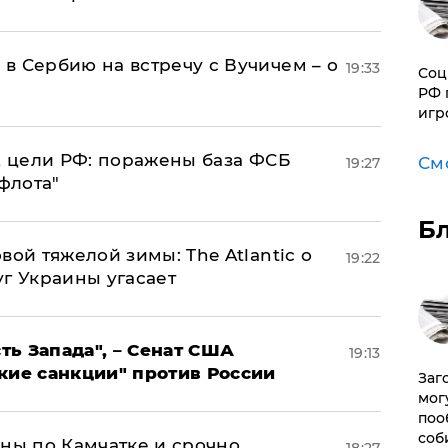
в Сербию на встречу с Вучичем – о
19:33
Соц
РФ 
игр
2 цели РФ: поражены база ФСБ
См
19:27
флота"
Б
вой тяжелой зимы: The Atlantic о
19:22
г Украины угасает
ь Запада", – Сенат США
19:13
кие санкции" против России
Заг
мог
поо
соб
ины по Камчатке и срочно