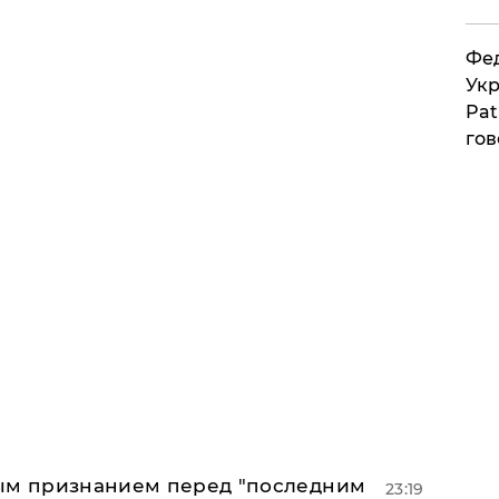
Фед
Укр
Pat
гов
ным признанием перед "последним
23:19