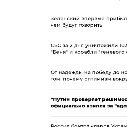
Зеленский впервые прибыл 
чем будут говорить
СБС за 2 дня уничтожили 10
"Беня" и корабли "теневого 
От надежды на победу до но
том, почему оптимизм вокру
"Путин проверяет решимост
официально взялся за "адс
Россия боится ударов Укра