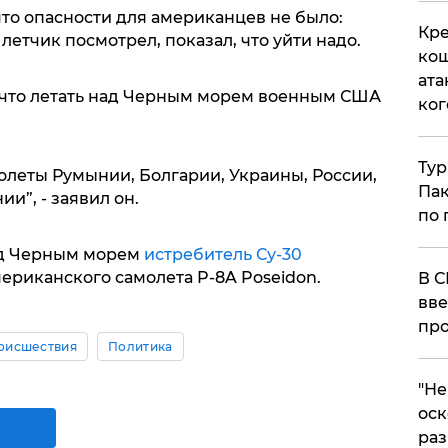
то опасности для американцев не было:
Кре
летчик посмотрел, показал, что уйти надо.
кош
ата
 что летать над Черным морем военным США
ког
Тур
олеты Румынии, Болгарии, Украины, России,
Пак
и”, - заявил он.
по 
ад Черным морем
истребитель Су-30
ериканского самолета P-8A Poseidon.
В С
вве
про
оисшествия
Политика
​"Н
оск
раз