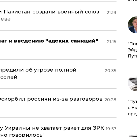
 и Пакистан создали военный союз
21:19
неве
аг к введению "адских санкций"
21:15
​"По
Эйд
Пут
предили об угрозе полной
20:35
оссией
 оскорбил россиян из-за разговоров
20:28
"Пу
с У
пре
у Украины не хватает ракет для ЗРК
19:57
тно говорилось"