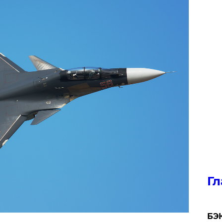
Гл
​БЭ