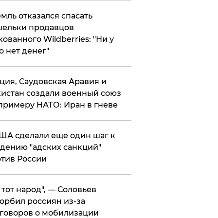
мль отказался спасать
ельки продавцов
кованного Wildberries: "Ни у
о нет денег"
ция, Саудовская Аравия и
истан создали военный союз
примеру НАТО: Иран в гневе
ША сделали еще один шаг к
дению "адских санкций"
тив России
е тот народ", — Соловьев
орбил россиян из-за
говоров о мобилизации