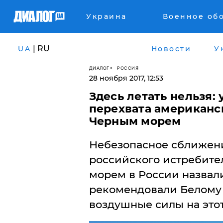
Украина
Военное об
| RU
UA
Новости
У
ДИАЛОГ
РОССИЯ
28 ноября 2017, 12:53
Здесь летать нельзя:
перехвата американск
Черным морем
​Небезопасное сближен
российского истребите
морем в России назвал
рекомендовали Белому 
воздушные силы на этот