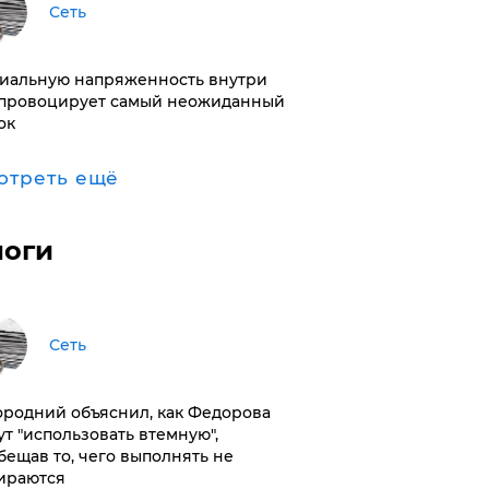
Сеть
иальную напряженность внутри
провоцирует самый неожиданный
ок
отреть ещё
логи
Сеть
ородний объяснил, как Федорова
ут "использовать втемную",
бещав то, чего выполнять не
ираются