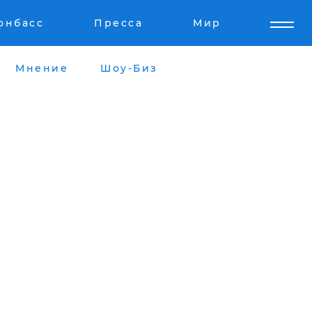
онбасс
Пресса
Мир
Мнение
Шоу-Биз