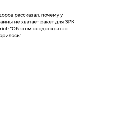
оров рассказал, почему у
аины не хватает ракет для ЗРК
riot: "Об этом неоднократно
орилось"