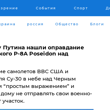
озрение
События
Спорт
Д
краина
россия
Общество
Блоги
 у Путина нашли оправдание
ого P-8A Poseidon над
ие самолетов ВВС США и
ля Су-30 в небе над Черным
и “простым выражением” и
дому не отправлять свои военно-
 участок.