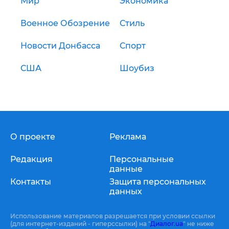
Мир
Экономика
Военное Обозрение
Стиль
Новости Донбасса
Спорт
США
Шоубиз
О проекте
Реклама
Редакция
Персональные
данные
Контакты
Защита персональных
данных
Использование материалов разрешается при условии ссылки
(для интернет-изданий - гиперссылки) на "
Диалог.ua
" не ниже