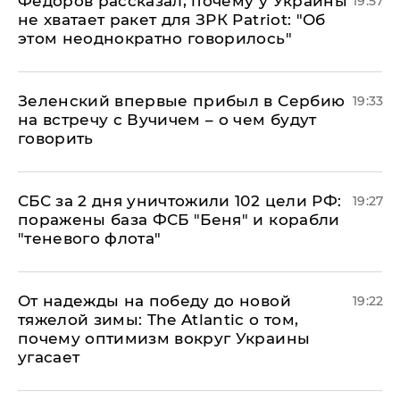
Федоров рассказал, почему у Украины
19:57
не хватает ракет для ЗРК Patriot: "Об
этом неоднократно говорилось"
Зеленский впервые прибыл в Сербию
19:33
на встречу с Вучичем – о чем будут
говорить
СБС за 2 дня уничтожили 102 цели РФ:
19:27
поражены база ФСБ "Беня" и корабли
"теневого флота"
От надежды на победу до новой
19:22
тяжелой зимы: The Atlantic о том,
почему оптимизм вокруг Украины
угасает