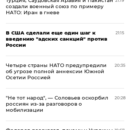
Турция, Саудовская Аравия и Пакистан
21:19
создали военный союз по примеру
НАТО: Иран в гневе
В США сделали еще один шаг к
21:15
введению "адских санкций" против
России
Четыре страны НАТО предупредили
20:35
об угрозе полной аннексии Южной
Осетии Россией
​"Не тот народ", — Соловьев оскорбил
20:28
россиян из-за разговоров о
мобилизации