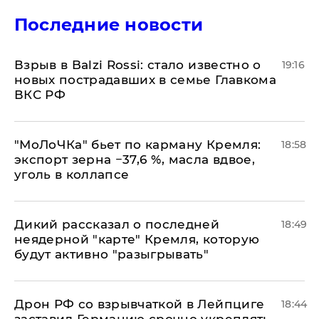
Последние новости
Взрыв в Balzi Rossi: стало известно о
19:16
новых пострадавших в семье Главкома
ВКС РФ
​"МоЛоЧКа" бьет по карману Кремля:
18:58
экспорт зерна −37,6 %, масла вдвое,
уголь в коллапсе
Дикий рассказал о последней
18:49
неядерной "карте" Кремля, которую
будут активно "разыгрывать"
​Дрон РФ со взрывчаткой в Лейпциге
18:44
заставил Германию срочно укреплять