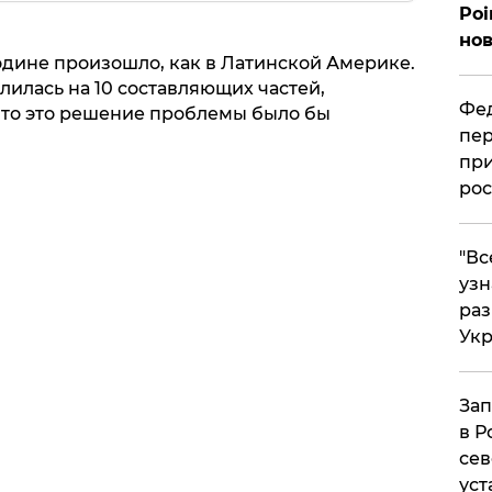
Poi
нов
 родине произошло, как в Латинской Америке.
лилась на 10 составляющих частей,
Фед
 что это решение проблемы было бы
пер
при
рос
​"В
узн
ра
Ук
Зап
в Р
сев
уст