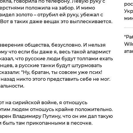
яла, говорила по телефону. Левую руку с
рос
ерстнями положила на забор. И мимо
Укр
идел золото – отрубил ей руку, убежал с
ми
 Вот в таких даже вещах это выплескивается.
"Ра
Wil
зверения общества, безусловно. И нельзя
ата
ому что если бы даже я, весь такой алармист
казал, что русские люди будут толпами ехать
инцев, а русские танки будут штурмовать
казали: "Ну, братан, ты совсем уже псих!
назад никто этого представить себе не мог.
альности.
т на сирийской войне, я отношусь
 этим людям отношусь крайне положительно.
арен Владимиру Путину, что он им дал такую
и быть там прикопанными в песочке.