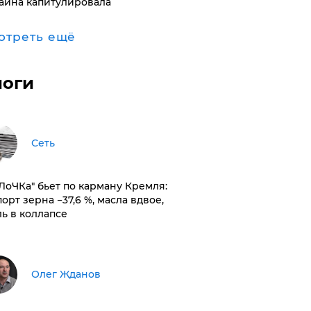
аина капитулировала
отреть ещё
логи
Сеть
оЛоЧКа" бьет по карману Кремля:
орт зерна −37,6 %, масла вдвое,
ль в коллапсе
Олег Жданов