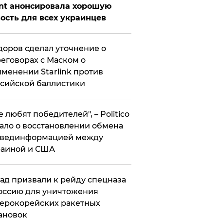
nt анонсировала хорошую
ость для всех украинцев
оров сделал уточнение о
еговорах с Маском о
менении Starlink против
сийской баллистики
се любят победителей", – Politico
ало о восстановлении обмена
звединформацией между
раиной и США
ад призвали к рейду спецназа
оссию для уничтожения
ерокорейских ракетных
ановок