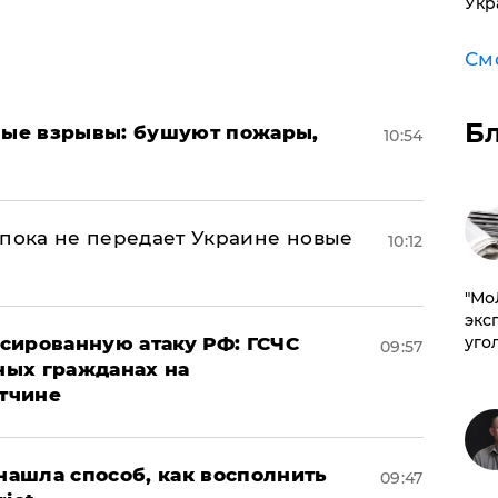
Укр
См
Б
ые взрывы: бушуют пожары,
10:54
 пока не передает Украине новые
10:12
​"М
эксп
сированную атаку РФ: ГСЧС
уго
09:57
ных гражданах на
тчине
ашла способ, как восполнить
09:47