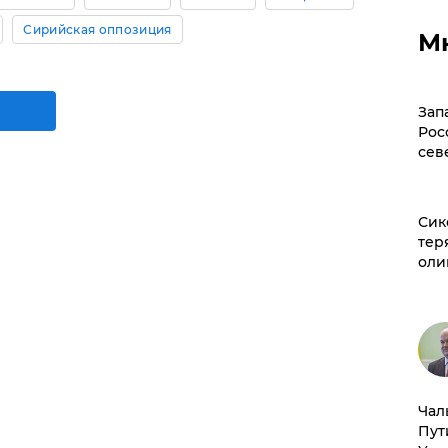
Сирийская оппозиция
М
Зап
Рос
сев
Сик
тер
оли
Чал
Пут