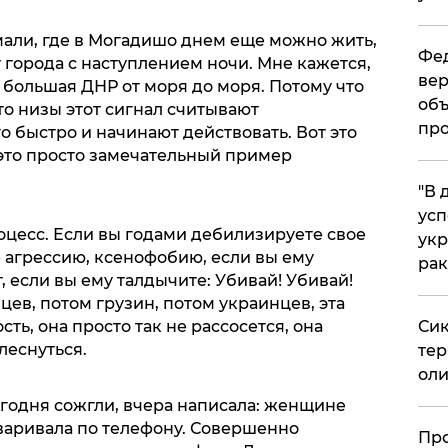
мали, где в Могадишо днем еще можно жить,
Фед
у города с наступлением ночи. Мне кажется,
вер
а большая ДНР от моря до моря. Потому что
объ
то низы этот сигнал считывают
про
о быстро и начинают действовать. Вот это
 это просто замечательный пример
​"В
усп
цесс. Если вы годами дебилизируете свое
укр
 агрессию, ксенофобию, если вы ему
рак
т, если вы ему талдычите: Убивай! Убивай!
цев, потом грузин, потом украинцев, эта
сть, она просто так не рассосется, она
Сик
леснуться.
тер
оли
сегодня сожгли, вчера написала: женщине
оваривала по телефону. Совершенно
​Пр