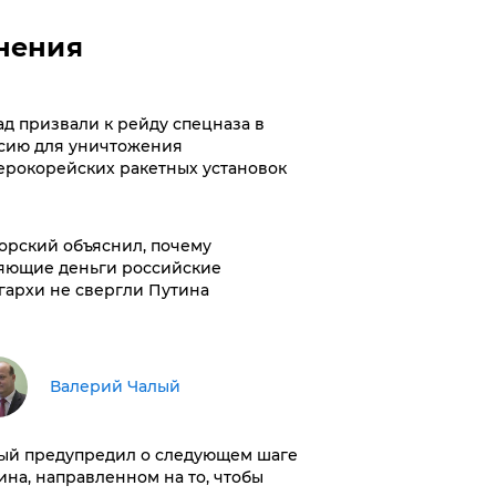
нения
ад призвали к рейду спецназа в
сию для уничтожения
ерокорейских ракетных установок
орский объяснил, почему
яющие деньги российские
гархи не свергли Путина
Валерий Чалый
ый предупредил о следующем шаге
ина, направленном на то, чтобы