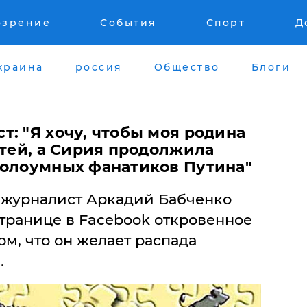
озрение
События
Спорт
Д
краина
россия
Общество
Блоги
: "Я хочу, чтобы моя родина
стей, а Сирия продолжила
полоумных фанатиков Путина"
 журналист Аркадий Бабченко
транице в Facebook откровенное
ом, что он желает распада
.