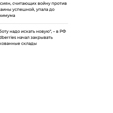
сиян, считающих войну против
аины успешной, упала до
нимума
боту надо искать новую", – в РФ
dberries начал закрывать
кованные склады