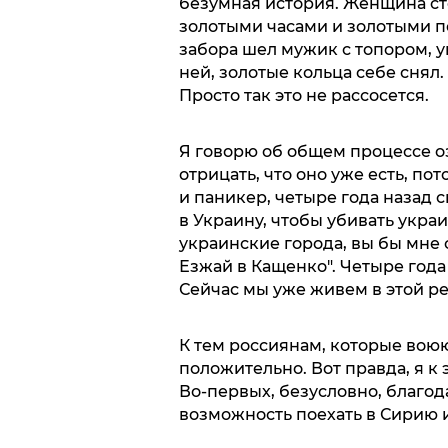
безумная история. Женщина сто
золотыми часами и золотыми п
забора шел мужик с топором, ув
ней, золотые кольца себе снял.
Просто так это не рассосется.
Я говорю об общем процессе о
отрицать, что оно уже есть, пот
и паникер, четыре года назад с
в Украину, чтобы убивать укра
украинские города, вы бы мне с
Езжай в Кащенко". Четыре года 
Сейчас мы уже живем в этой ре
К тем россиянам, которые воюю
положительно. Вот правда, я к
Во-первых, безусловно, благод
возможность поехать в Сирию 