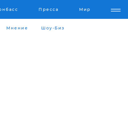
онбасс
Пресса
Мир
Мнение
Шоу-Биз