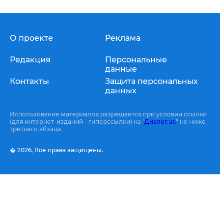
О проекте
Реклама
Редакция
Персональные
данные
Контакты
Защита персональных
данных
Использование материалов разрешается при условии ссылки
(для интернет-изданий - гиперссылки) на "
Диалог.ua
" не ниже
третьего абзаца.
� 2026,
Все права защищены.