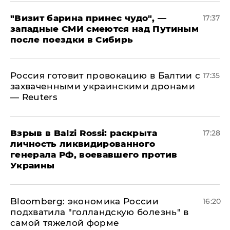
"Визит барина принес чудо", —
17:37
западные СМИ смеются над Путиным
после поездки в Сибирь
​Россия готовит провокацию в Балтии с
17:35
захваченными украинскими дронами
— Reuters
​Взрыв в Balzi Rossi: раскрыта
17:28
личность ликвидированного
генерала РФ, воевавшего против
Украины
Bloomberg: экономика России
16:20
подхватила "голландскую болезнь" в
самой тяжелой форме