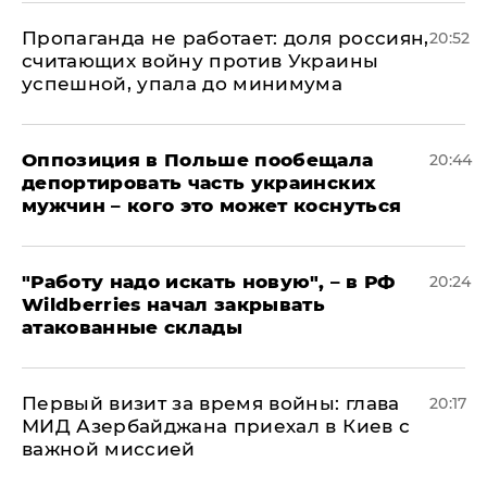
​Пропаганда не работает: доля россиян,
20:52
считающих войну против Украины
успешной, упала до минимума
Оппозиция в Польше пообещала
20:44
депортировать часть украинских
мужчин – кого это может коснуться
"Работу надо искать новую", – в РФ
20:24
Wildberries начал закрывать
атакованные склады
Первый визит за время войны: глава
20:17
МИД Азербайджана приехал в Киев с
важной миссией