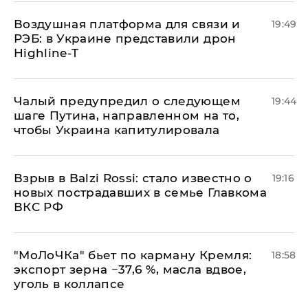
Воздушная платформа для связи и
19:49
РЭБ: в Украине представили дрон
Highline-T
Чалый предупредил о следующем
19:44
шаге Путина, направленном на то,
чтобы Украина капитулировала
Взрыв в Balzi Rossi: стало известно о
19:16
новых пострадавших в семье Главкома
ВКС РФ
​"МоЛоЧКа" бьет по карману Кремля:
18:58
экспорт зерна −37,6 %, масла вдвое,
уголь в коллапсе