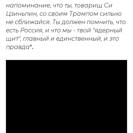
напоминание, что ты, товарищ Си
Цзиньпин, со своим Трампом сильно
не сближайся. Ты должен помнить, что
есть Россия, и что мы - твой "ядерный
щит", главный и единственный, и это
правда
".