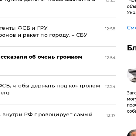
"Но
объ
Укр
См
генты ФСБ и ГРУ,
12:58
нов и ракет по городу, – СБУ
Б
ссказали об очень громком
12:54
ФСБ, чтобы держать под контролем
12:24
berg
Заг
мог
поо
соб
 внутри РФ провоцирует самый
12:17