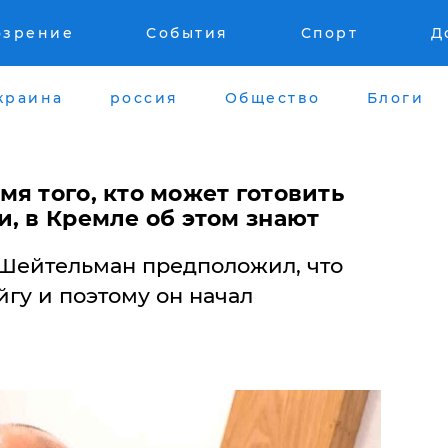
озрение
События
Спорт
Д
краина
россия
Общество
Блоги
я того, кто может готовить
, в Кремле об этом знают
Шейтельман предположил, что
гу и поэтому он начал