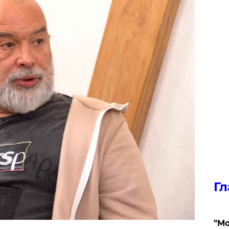
Гл
"Мо