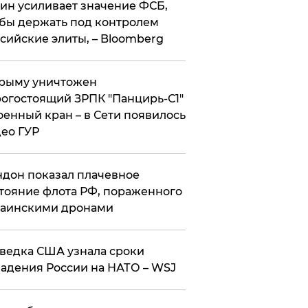
ин усиливает значение ФСБ,
бы держать под контролем
сийские элиты, – Bloomberg
рыму уничтожен
огостоящий ЗРПК "Панцирь-С1"
оенный кран – в Сети появилось
ео ГУР
дон показал плачевное
тояние флота РФ, пораженного
раинскими дронами
ведка США узнала сроки
адения России на НАТО – WSJ