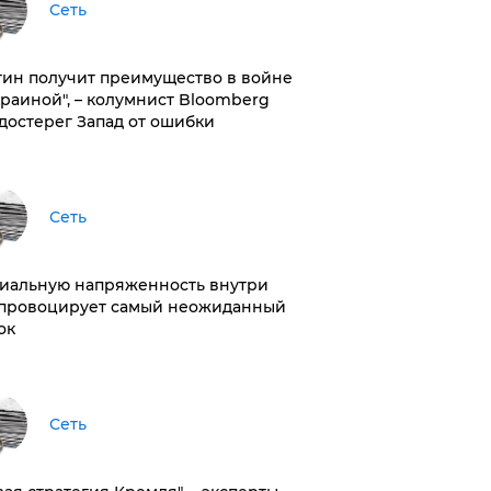
Сеть
тин получит преимущество в войне
краиной", – колумнист Bloomberg
достерег Запад от ошибки
Сеть
иальную напряженность внутри
провоцирует самый неожиданный
ок
Сеть