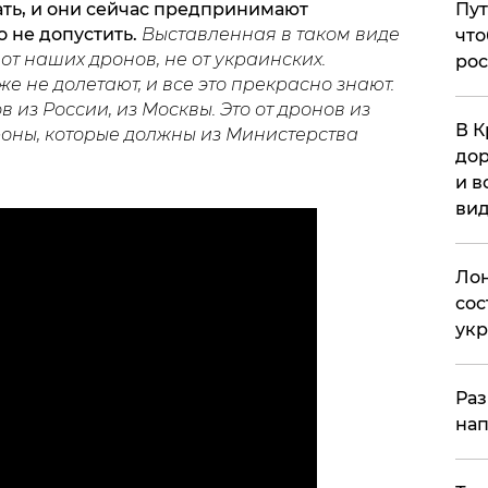
гать, и они сейчас предпринимают
Пут
 не допустить.
Выставленная в таком виде
что
от наших дронов, не от украинских.
рос
е не долетают, и все это прекрасно знают.
из России, из Москвы. Это от дронов из
В К
роны, которые должны из Министерства
дор
и в
вид
Лон
сос
ук
Раз
нап