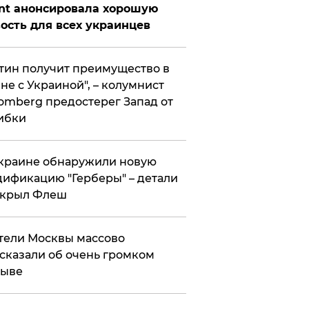
nt анонсировала хорошую
ость для всех украинцев
тин получит преимущество в
не с Украиной", – колумнист
omberg предостерег Запад от
ибки
краине обнаружили новую
ификацию "Герберы" – детали
скрыл Флеш
ели Москвы массово
сказали об очень громком
рыве