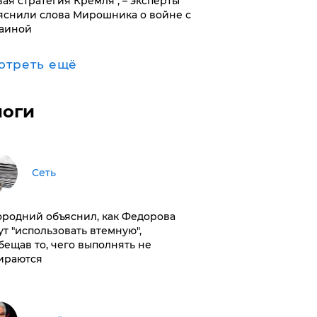
вая стратегия Кремля", – эксперты
яснили слова Мирошника о войне с
аиной
отреть ещё
логи
Сеть
ородний объяснил, как Федорова
ут "использовать втемную",
бещав то, чего выполнять не
ираются