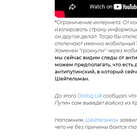
"
Ограничение интернета. От ког
изолировать страну информацион
он другое делал. Тогда бы отк
отключают именно мобильный? 
Хаменеи "грохнули" через моби
мы сейчас видим следы от анти
можем предполагать, что есть 
антипутинский, в который сейч
Шейтельман.
До этого
Dialog.UA
сообщал, чт
Путин сам выведет войска из К
Напомним,
Шейтельман
заявил,
чего не без причины боится гл