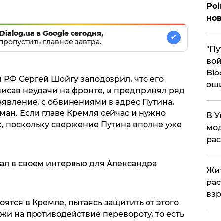
Poi
нов
Dialog.ua в Google сегодня,
✓
пропустить главное завтра.
"Пу
вой
Blo
 РФ Сергей Шойгу заподозрил, что его
ош
списав неудачи на фронте, и предпринял ряд
аявление, с обвинениями в адрес Путина,
н. Если главе Кремля сейчас и нужно
В У
их, поскольку свержение Путина вполне уже
мод
ра
зал в своем интервью для Александра
Жит
рас
вз
оятся в Кремле, пытаясь защитить от этого
жи на противодействие перевороту, то есть