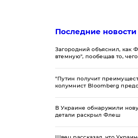
Последние новости
Загородний объяснил, как Ф
втемную", пообещав то, чег
"Путин получит преимуществ
колумнист Bloomberg предо
В Украине обнаружили нов
детали раскрыл Флеш
Швец рассказал, что Украин