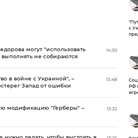
"Пу
с У
пре
едорова могут "использовать
14:30
о выполнять не собираются
о в войне с Украиной", –
13:48
Соц
стерег Запад от ошибки
РФ 
игр
ую модификацию "Герберы" –
13:32
е нужно делать, чтобы выстоять в
13:25