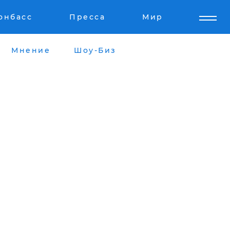
онбасс
Пресса
Мир
Мнение
Шоу-Биз