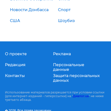
Новости Донбасса
Спорт
США
Шоубиз
О проекте
Реклама
Редакция
Персональные
данные
Контакты
Защита персональных
данных
Использование материалов разрешается при условии ссылки
(для интернет-изданий - гиперссылки) на "
Диалог.ua
" не ниже
третьего абзаца.
� 2026,
Все права защищены.