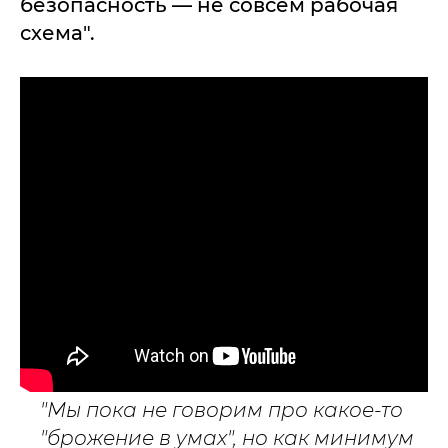
безопасность — не совсем рабочая
схема".
"Мы пока не говорим про какое-то
"брожение в умах", но как минимум