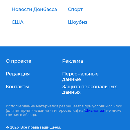
Новости Донбасса
Спорт
США
Шоубиз
О проекте
Реклама
Редакция
Персональные
данные
Контакты
Защита персональных
данных
Использование материалов разрешается при условии ссылки
(для интернет-изданий - гиперссылки) на "
Диалог.ua
" не ниже
третьего абзаца.
� 2026,
Все права защищены.