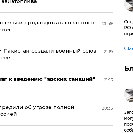
н авиатоплива
Соц
кошельки продавцов атакованного
21:49
РФ 
енег"
игр
См
 и Пакистан создали военный союз
21:19
неве
Б
аг к введению "адских санкций"
21:15
предили об угрозе полной
20:35
Заг
оссией
мог
поо
соб