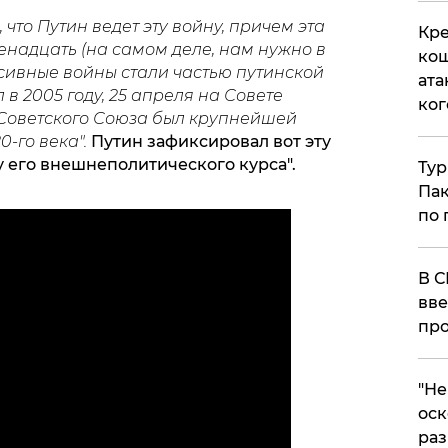
, что Путин ведет эту войну, причем эта
Кре
венадцать (на самом деле, нам нужно в
кош
ессивные войны стали частью путинской
ата
л в 2005 году, 25 апреля на Совете
ког
Советского Союза был крупнейшей
-го века".
Путин зафиксировал вот эту
у его внешнеполитического курса".
Тур
Пак
по 
В С
вве
про
​"Н
оск
раз