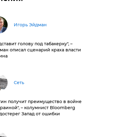
Игорь Эйдман
дставит голову под табакерку", –
ман описал сценарий краха власти
ина
Сеть
тин получит преимущество в войне
краиной", – колумнист Bloomberg
достерег Запад от ошибки