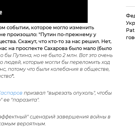
Фед
Укр
ом событии, которое могло изменить
Pat
и не произошло: "Путин по-прежнему у
гов
ства. Скажут, что кто-то за нас решил. Нет,
 нас на проспекте Сахарова было мало (было
о бы Путина, но не было 2 млн. Вот это очень
о людей, которые могли бы переломить ход
нс, потому что были колебания в обществе,
нство
".
Каспаров
призвал "вырезать опухоль", чтобы
 ее "паразита".
"эффектный" сценарий завершения войны в
 самым вероятным.