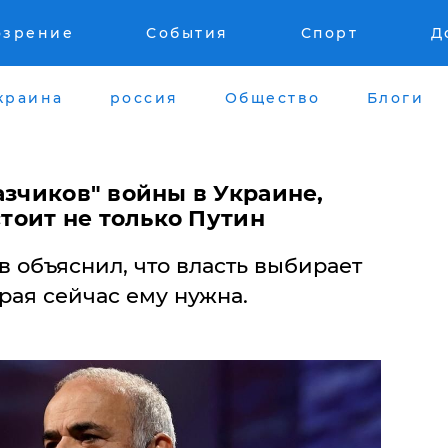
озрение
События
Спорт
Д
краина
россия
Общество
Блоги
азчиков" войны в Украине,
стоит не только Путин
 объяснил, что власть выбирает
орая сейчас ему нужна.