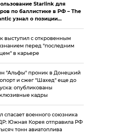
ользование Starlink для
ров по баллистике в РФ – The
antic узнал о позиции
знесмена
к выступил с откровенным
знанием перед "последним
цем" в карьере
н "Альфы" проник в Донецкий
опорт и сжег "Шахед" еще до
уска: опубликованы
склюзивные кадры
ул спасает военного союзника
Р: Южная Корея отправила РФ
тысяч тонн авиатоплива