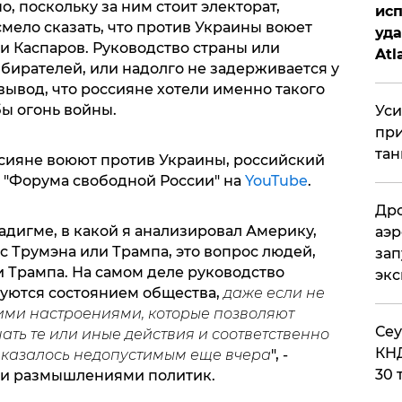
о, поскольку за ним стоит электорат,
исп
смело сказать, что против Украины воюет
уда
и Каспаров. Руководство страны или
Atl
бирателей, или надолго не задерживается у
би
 вывод, что россияне хотели именно такого
ы огонь войны.
Уси
при
тан
ссияне воюют против Украины, российский
 "Форума свободной России" на
YouTube
.
Дро
радигме, в какой я анализировал Америку,
аэр
ос Трумэна или Трампа, это вопрос людей,
зап
 Трампа. На самом деле руководство
эк
туются состоянием общества,
даже если не
ими настроениями, которые позволяют
​Се
ть те или иные действия и соответственно
КНД
то казалось недопустимым еще вчера
", -
30 
ми размышлениями политик.