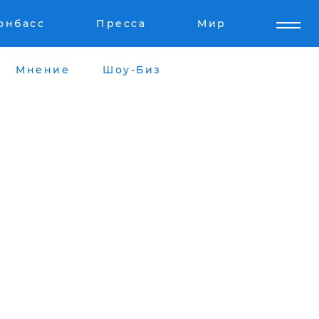
онбасс
Пресса
Мир
Мнение
Шоу-Биз