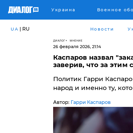
Украина
Военное об
| RU
UA
Новости
У
ДИАЛОГ
МНЕНИЕ
26 февраля 2026, 21:14
Каспаров назвал "зак
заверив, что за этим 
Политик Гарри Каспаров
народ и именно ту, кот
Автор:
Гарри Каспаров