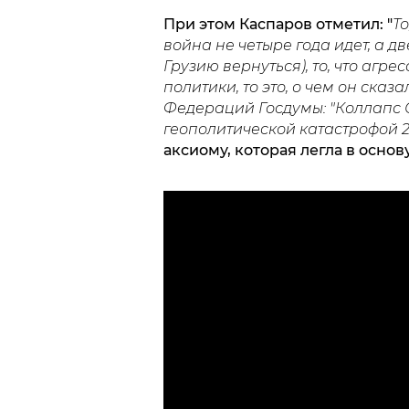
При этом Каспаров отметил: "
То
война не четыре года идет, а д
Грузию вернуться), то, что агр
политики, то это, о чем он сказа
Федераций Госдумы: "
Коллапс 
геополитической катастрофой 20
аксиому, которая легла в основ