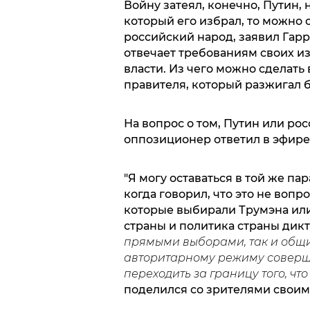
Войну затеял, конечно, Путин, н
который его избрал, то можно 
российский народ, заявил Гарр
отвечает требованиям своих из
власти. Из чего можно сделать
правителя, который разжигал б
На вопрос о том, Путин или ро
оппозиционер ответил в эфире
"Я могу оставаться в той же па
когда говорил, что это не вопр
которые выбирали Трумэна или
страны и политика страны дик
прямыми выборами, так и общ
авторитарному режиму соверша
переходить за границу того, ч
поделился со зрителями свои