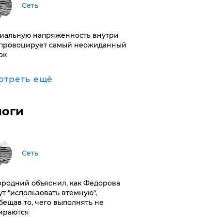
Сеть
иальную напряженность внутри
провоцирует самый неожиданный
ок
отреть ещё
логи
Сеть
ородний объяснил, как Федорова
ут "использовать втемную",
бещав то, чего выполнять не
ираются