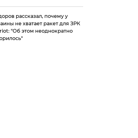
оров рассказал, почему у
аины не хватает ракет для ЗРК
riot: "Об этом неоднократно
орилось"