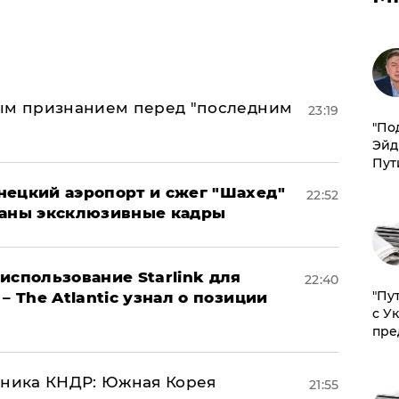
ным признанием перед "последним
23:19
​"По
Эйд
Пут
нецкий аэропорт и сжег "Шахед"
22:52
ваны эксклюзивные кадры
использование Starlink для
22:40
"Пу
– The Atlantic узнал о позиции
с У
пре
юзника КНДР: Южная Корея
21:55