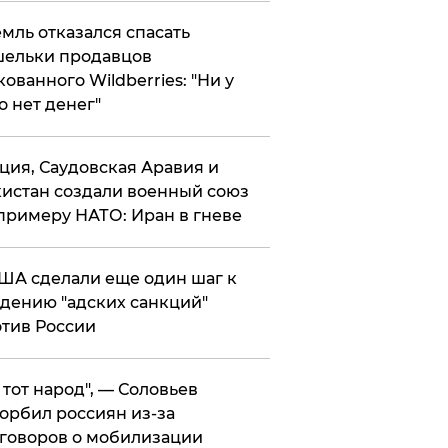
мль отказался спасать
ельки продавцов
кованного Wildberries: "Ни у
о нет денег"
ция, Саудовская Аравия и
истан создали военный союз
примеру НАТО: Иран в гневе
ША сделали еще один шаг к
дению "адских санкций"
тив России
е тот народ", — Соловьев
орбил россиян из-за
говоров о мобилизации