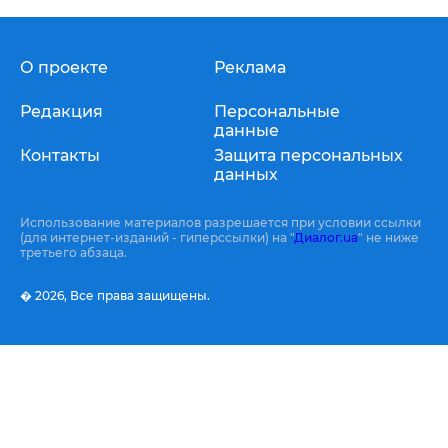
О проекте
Реклама
Редакция
Персональные
данные
Контакты
Защита персональных
данных
Использование материалов разрешается при условии ссылки
(для интернет-изданий - гиперссылки) на "
Диалог.ua
" не ниже
третьего абзаца.
� 2026,
Все права защищены.