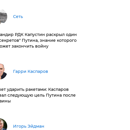
Сеть
андир РДК Капустин раскрыл один
"секретов" Путина, знание которого
ожет закончить войну
Гарри Каспаров
ет ударить ракетами: Каспаров
вал следующую цель Путина после
аины
Игорь Эйдман