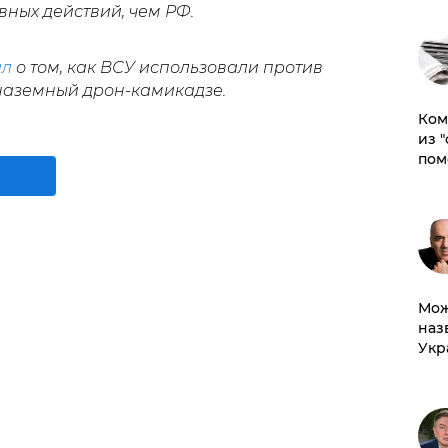
ных действий, чем РФ.
ал
о том, как ВСУ использовали против
наземный дрон-камикадзе.
Ком
из 
пом
Мож
наз
Укр