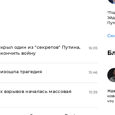
​"По
Эйд
Пут
См
крыл один из "секретов" Путина,
16:05
Б
акончить войну
оизошла трагедия
15:46
Жда
х взрывов началась массовая
15:39
нов
что