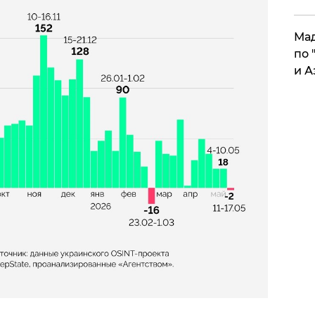
Мад
по 
и А