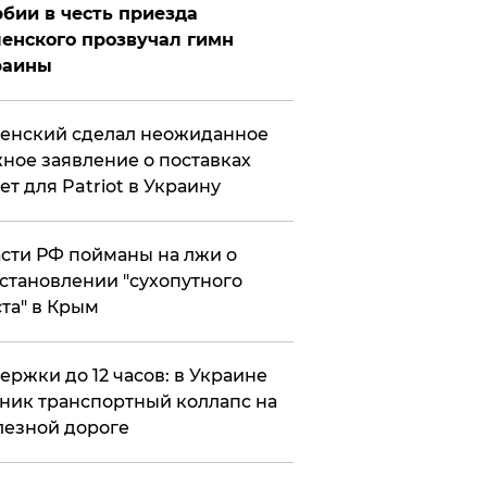
бии в честь приезда
енского прозвучал гимн
раины
енский сделал неожиданное
ное заявление о поставках
ет для Patriot в Украину
сти РФ пойманы на лжи о
становлении "сухопутного
та" в Крым
ержки до 12 часов: в Украине
ник транспортный коллапс на
езной дороге