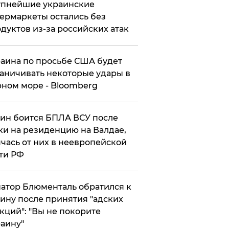
упнейшие украинские
ермаркеты остались без
дуктов из-за российских атак
аина по просьбе США будет
аничивать некоторые удары в
ном море - Bloomberg
ин боится БПЛА ВСУ после
ки на резиденцию на Валдае,
чась от них в неевропейской
ти РФ
атор Блюменталь обратился к
ину после принятия "адских
кций": "Вы не покорите
аину"