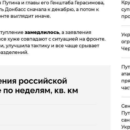
Кр
я Путина и главы его Генштаба Герасимова,
суп
ь Донбасс сначала к декабрю, а потом к
онте выглядит иначе.
про
ступление
замедлилось
, а заявления
Укр
се хуже совпадают с ситуацией на фронте.
огр
, улучшила тактику и все чаще срывает
Чер
азделений.
Пут
ата
пря
час
Сен
Пут
сан
Укр