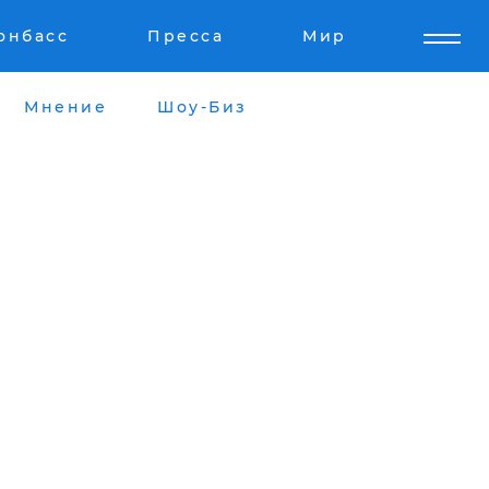
онбасс
Пресса
Мир
Мнение
Шоу-Биз