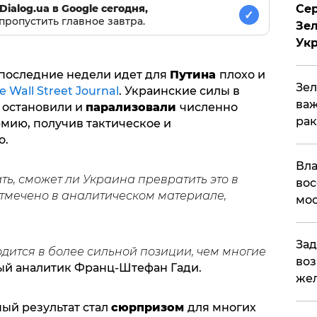
Сер
Dialog.ua в Google сегодня,
✓
пропустить главное завтра.
Зел
Ук
последние недели идет для
Путина
плохо и
Зел
e Wall Street Journal
. Украинские силы в
важ
 остановили и
парализовали
численно
рак
мию, получив тактическое и
о.
Вла
ть, сможет ли Украина превратить это в
вос
отмечено в аналитическом материале,
мос
Зад
одится в более сильной позиции, чем многие
воз
ый аналитик Франц-Штефан Гади.
жел
ый результат стал
сюрпризом
для многих