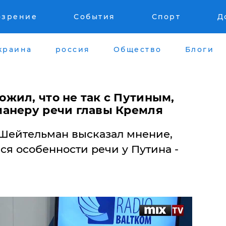
озрение
События
Спорт
Д
краина
россия
Общество
Блоги
жил, что не так с Путиным,
анеру речи главы Кремля
Шейтельман высказал мнение,
я особенности речи у Путина -