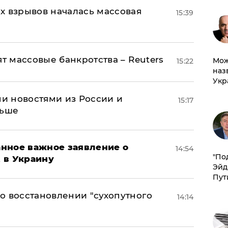
х взрывов началась массовая
15:39
ят массовые банкротства – Reuters
Мож
15:22
наз
Укр
и новостями из России и
15:17
льше
нное важное заявление о
14:54
​"По
t в Украину
Эйд
Пут
о восстановлении "сухопутного
14:14