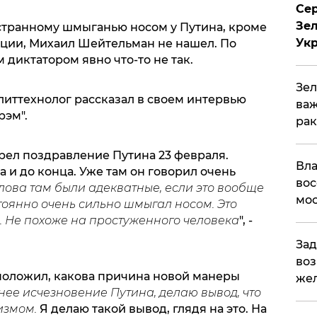
Сер
Зел
странному шмыганью носом у Путина, кроме
Ук
ции, Михаил Шейтельман не нашел. По
 диктатором явно что-то не так.
Зел
олиттехнолог рассказал в своем интервью
важ
рэм".
рак
трел поздравление Путина 23 февраля.
Вла
а и до конца. Уже там он говорил очень
вос
ова там были адекватные, если это вообще
мос
тоянно очень сильно шмыгал носом. Это
. Не похоже на простуженного человека
", -
Зад
воз
положил, какова причина новой манеры
жел
ее исчезновение Путина, делаю вывод, что
низмом.
Я делаю такой вывод, глядя на это. На