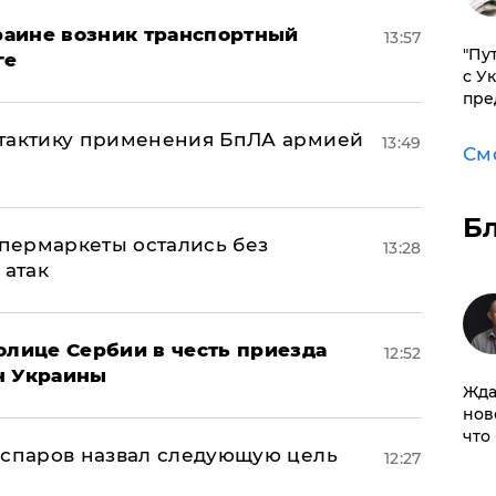
краине возник транспортный
13:57
"Пу
ге
с У
пре
 тактику применения БпЛА армией
13:49
См
Б
пермаркеты остались без
13:28
 атак
олице Сербии в честь приезда
12:52
н Украины
Жда
нов
что
аспаров назвал следующую цель
12:27