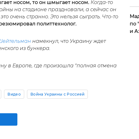
ыгает носом, то он шмыгает носом.
Когда-то
войны на стадионе праздновали, а сейчас он
Мад
то очень странно. Это нельзя сыграть. Что-то
- резюмировал политтехнолог.
по 
и А
Шейтельман
намекнул, что Украину ждет
нского из бункера.
ну в Европе, где произошла "полная отмена
Видео
Война Украины с Россией