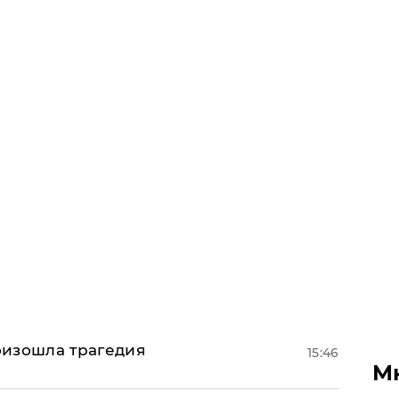
оизошла трагедия
15:46
М