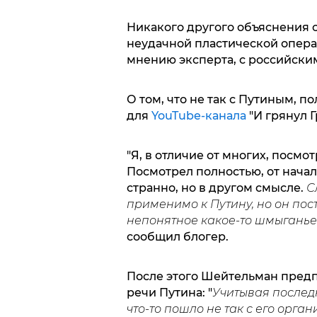
Никакого другого объяснения 
неудачной пластической опера
мнению эксперта, с российским
О том, что не так с Путиным, п
для
YouTube-канала
"И грянул Г
"Я, в отличие от многих, посмо
Посмотрел полностью, от начал
странно, но в другом смысле.
Сл
применимо к Путину, но он пос
непонятное какое-то шмыганье
сообщил блогер.
После этого Шейтельман пред
речи Путина: "
Учитывая последн
что-то пошло не так с его орга