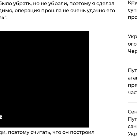
Кр
ло убрать, но не убрали, поэтому я сделал
суп
идимо, операция прошла не очень удачно его
про
к".
Укр
огр
Чер
Пут
ата
пря
час
Сен
Пут
сан
и, поэтому считать, что он построил
Укр