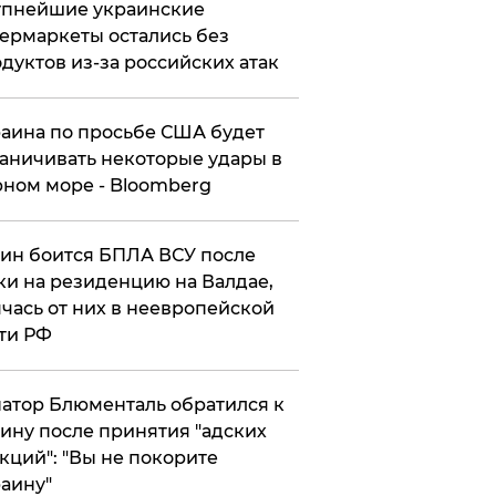
упнейшие украинские
ермаркеты остались без
дуктов из-за российских атак
аина по просьбе США будет
аничивать некоторые удары в
ном море - Bloomberg
ин боится БПЛА ВСУ после
ки на резиденцию на Валдае,
чась от них в неевропейской
ти РФ
атор Блюменталь обратился к
ину после принятия "адских
кций": "Вы не покорите
аину"