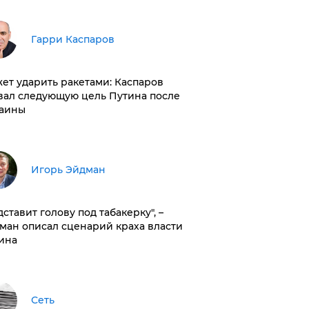
Гарри Каспаров
ет ударить ракетами: Каспаров
вал следующую цель Путина после
аины
Игорь Эйдман
дставит голову под табакерку", –
ман описал сценарий краха власти
ина
Сеть