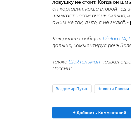
ловушку не стоит. Когда он шм
он картавил, когда второй год 
шмыгает носом очень сильно, и э
с ним не так, а что, я не знаю
", 
Как ранее сообщал
Dialog.UA
,
дальше, комментируя речь Зеле
Также
Шейтельман
назвал стра
России".
Владимир Путин
Новости России
+ Добавить Комментарий