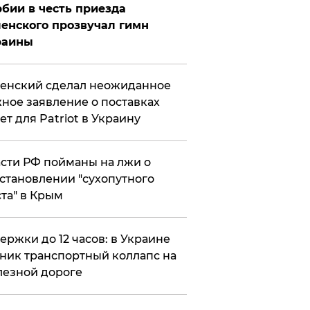
бии в честь приезда
енского прозвучал гимн
раины
енский сделал неожиданное
ное заявление о поставках
ет для Patriot в Украину
сти РФ пойманы на лжи о
становлении "сухопутного
та" в Крым
ержки до 12 часов: в Украине
ник транспортный коллапс на
езной дороге