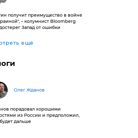
тин получит преимущество в войне
краиной", – колумнист Bloomberg
достерег Запад от ошибки
отреть ещё
логи
Олег Жданов
нов порадовал хорошими
остями из России и предположил,
 будет дальше