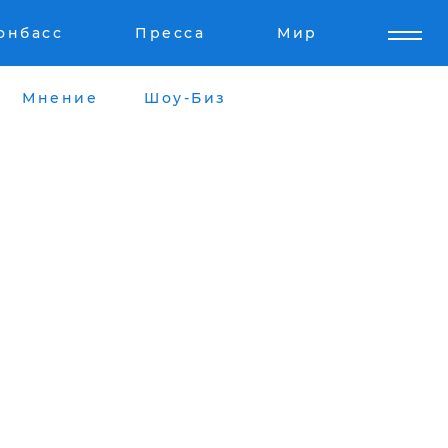
онбасс
Пресса
Мир
Мнение
Шоу-Биз