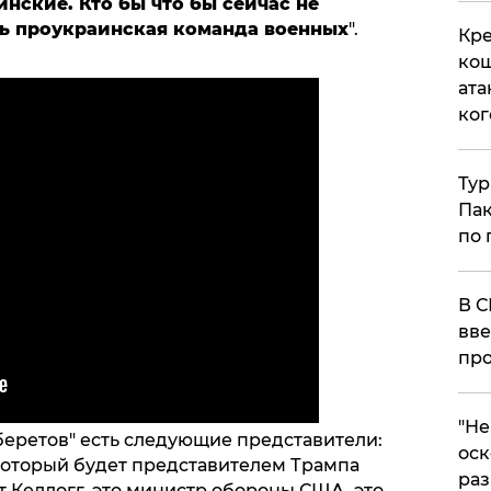
инские. Кто бы что бы сейчас не
нь проукраинская команда военных
".
Кре
кош
ата
ког
Тур
Пак
по 
В С
вве
про
​"Н
беретов" есть следующие представители:
оск
который будет представителем Трампа
раз
т Келлогг, это министр обороны США, это