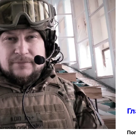
Гл
Поп