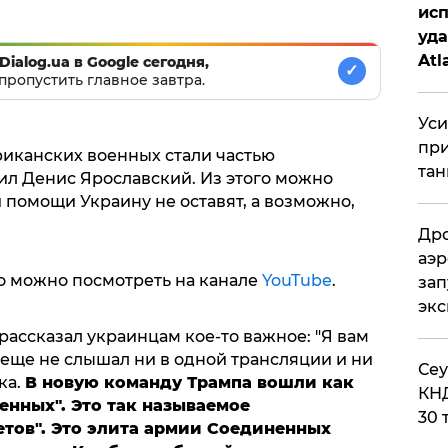
исп
уда
Atl
Dialog.ua в Google сегодня,
✓
пропустить главное завтра.
би
Уси
при
иканских военных стали частью
тан
л Денис Ярославский. Из этого можно
й помощи Украину не оставят, а возможно,
Дро
аэр
о можно посмотреть на канале
YouTube
.
зап
эк
ассказал украинцам кое-то важное: "Я вам
 еще не слышал ни в одной трансляции и ни
​Се
ка.
В новую команду Трампа вошли как
КНД
нных". Это так называемое
30 
етов". Это элита армии Соединенных