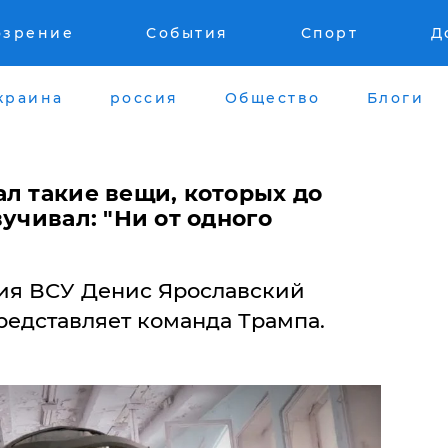
озрение
События
Спорт
Д
краина
россия
Общество
Блоги
л такие вещи, которых до
вучивал: "Ни от одного
ия ВСУ Денис Ярославский
представляет команда Трампа.