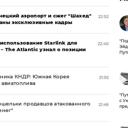
нецкий аэропорт и сжег "Шахед"
22:52
ваны эксклюзивные кадры
​"По
использование Starlink для
22:40
Эйд
– The Atlantic узнал о позиции
Пут
юзника КНДР: Южная Корея
21:55
н авиатоплива
"Пу
с У
кошельки продавцов атакованного
21:49
пре
енег"