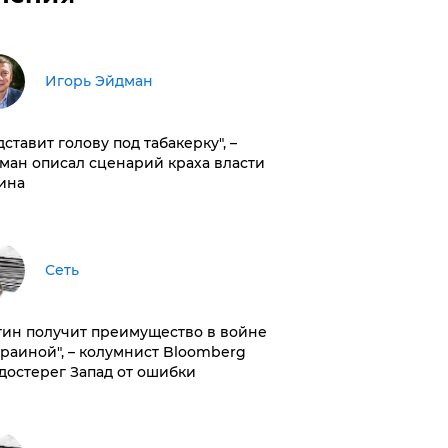
Игорь Эйдман
дставит голову под табакерку", –
ман описал сценарий краха власти
ина
Сеть
тин получит преимущество в войне
краиной", – колумнист Bloomberg
достерег Запад от ошибки