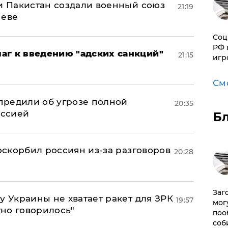
 и Пакистан создали военный союз
21:19
неве
Соц
РФ 
аг к введению "адских санкций"
21:15
игр
См
предили об угрозе полной
20:35
оссией
Б
 оскорбил россиян из-за разговоров
20:28
Заг
у Украины не хватает ракет для ЗРК
19:57
мог
тно говорилось"
поо
соб