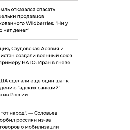
мль отказался спасать
ельки продавцов
кованного Wildberries: "Ни у
о нет денег"
ция, Саудовская Аравия и
истан создали военный союз
примеру НАТО: Иран в гневе
ША сделали еще один шаг к
дению "адских санкций"
тив России
е тот народ", — Соловьев
орбил россиян из-за
говоров о мобилизации