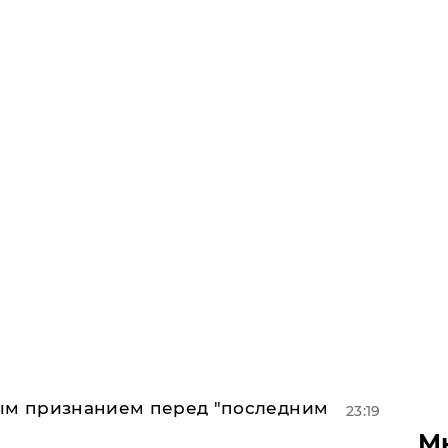
ным признанием перед "последним
23:19
М