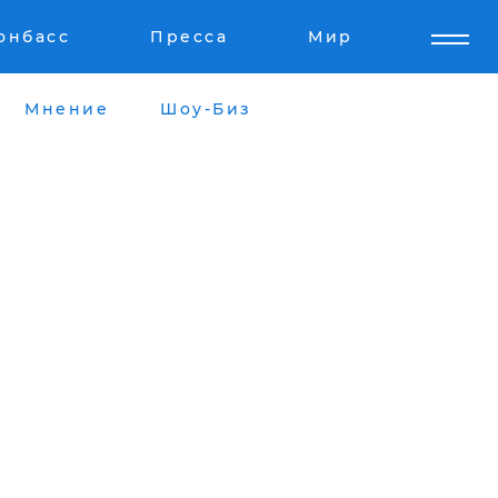
онбасс
Пресса
Мир
Мнение
Шоу-Биз