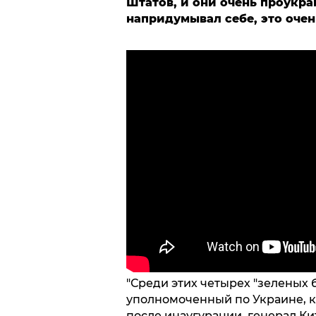
Штатов, и они очень проукра
напридумывал себе, это оче
"Среди этих четырех "зеленых 
уполномоченный по Украине, 
после инаугурации, генерал Ки