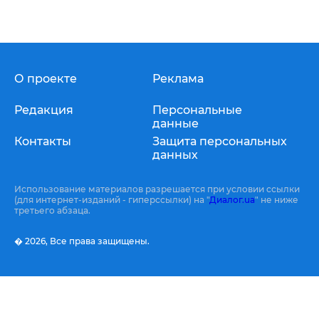
О проекте
Реклама
Редакция
Персональные
данные
Контакты
Защита персональных
данных
Использование материалов разрешается при условии ссылки
(для интернет-изданий - гиперссылки) на "
Диалог.ua
" не ниже
третьего абзаца.
� 2026,
Все права защищены.