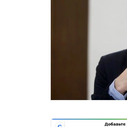
Добавьте 
G