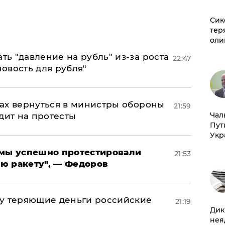
Сик
тер
оли
ь "давление на рубль" из-за роста
22:47
новость для рубля"
ах вернуться в министры обороны
21:59
Чал
дит на протесты
Пут
Укр
я мы успешно протестировали
21:53
ю ракету", — Федоров
му теряющие деньги российские
21:19
Дик
а
нея