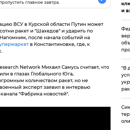
пропустить главное завтра.
клю
и в
рацию ВСУ в Курской области Путин может
Фед
сотни ракет и "Шахедов" и ударить по
вер
 Напомним, после начала событий на
объ
супермаркет
в Константиновке, где, к
про
.
esearch Network Михаил Самусь считает, что
​"В
или в глазах Глобального Юга,
усп
огромным количеством ракет, но не
укр
 военный эксперт заявил в интервью
рак
-канала "Фабрика новостей".
Сик
тер
оли