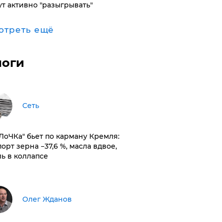
ут активно "разыгрывать"
отреть ещё
логи
Сеть
оЛоЧКа" бьет по карману Кремля:
орт зерна −37,6 %, масла вдвое,
ль в коллапсе
Олег Жданов