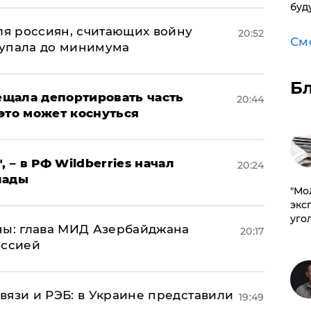
буд
оля россиян, считающих войну
20:52
См
 упала до минимума
Б
щала депортировать часть
20:44
это может коснуться
, – в РФ Wildberries начал
20:24
лады
​"М
эксп
уго
ны: глава МИД Азербайджана
20:17
иссией
вязи и РЭБ: в Украине представили
19:49