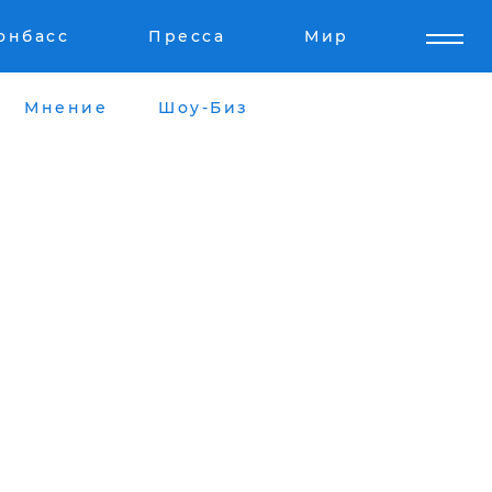
онбасс
Пресса
Мир
Мнение
Шоу-Биз