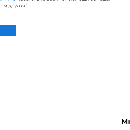
ем другая".
М