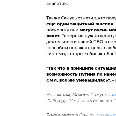
аналитик.
Также Самусь отметил, что по
еще один защитный эшелон
,
поскольку они
могут очень мо
ракет
. Теперь не нужно ждать,
деятельности нашей ПВО в опр
способны поражать цель в люб
системы, которые сбивают бал
"Так что в принципе ситуаци
возможность Путина по нанес
СМИ, все же уменьшилась",
–
Напомним, Михаил Самусь
опи
2025 году: "У нас есть иллюзия..."
Ранее Михаил Самусь
развенч