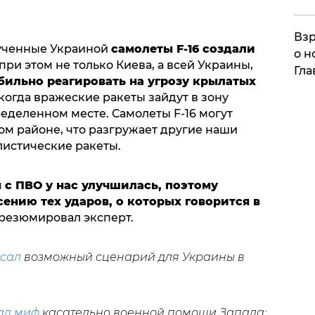
Взр
лученные Украиной
самолеты F-16 создали
о н
 при этом не только Киева, а всей Украины,
Гла
бильно реагировать на угрозу крылатых
 когда вражеские ракеты зайдут в зону
еделенном месте. Самолеты F-16 могут
ом районе, что разгружает другие наши
листические ракеты.
я с ПВО у нас улучшилась, поэтому
ению тех ударов, о которых говорится в
 резюмировал эксперт.
сал
возможный сценарий для Украины в
ал миф
касательно военной помощи Запада: