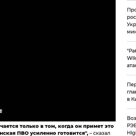
​Пр
рос
Укр
ми
"Ра
Wil
ата
Пер
гла
в К
Воз
РЭБ
ается только в том, когда он примет это
Hig
инская ПВО усиленно готовится",
– сказал