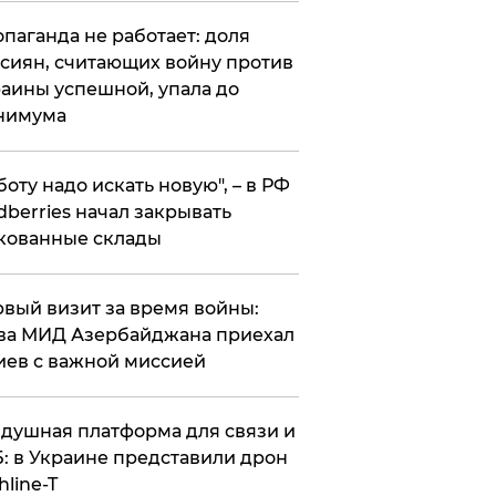
опаганда не работает: доля
сиян, считающих войну против
аины успешной, упала до
нимума
боту надо искать новую", – в РФ
dberries начал закрывать
кованные склады
вый визит за время войны:
ва МИД Азербайджана приехал
иев с важной миссией
душная платформа для связи и
: в Украине представили дрон
hline-T