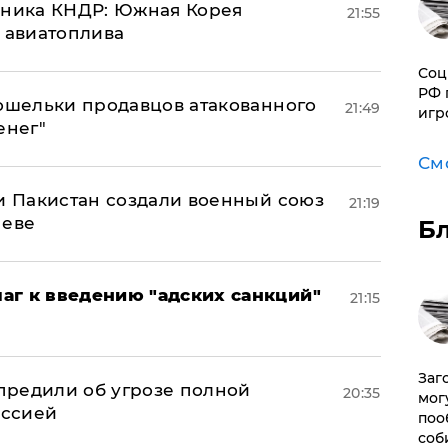
юзника КНДР: Южная Корея
21:55
н авиатоплива
Соц
РФ 
кошельки продавцов атакованного
21:49
игр
енег"
См
 и Пакистан создали военный союз
21:19
неве
Б
аг к введению "адских санкций"
21:15
Заг
предили об угрозе полной
20:35
мог
оссией
поо
соб