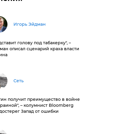
Игорь Эйдман
дставит голову под табакерку", –
ман описал сценарий краха власти
ина
Сеть
тин получит преимущество в войне
краиной", – колумнист Bloomberg
достерег Запад от ошибки