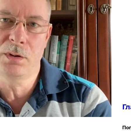
Гл
Поп