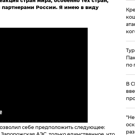
еакция стран мира, особенно тех стран,
 партнерами России. Я имею в виду
Кре
кош
ата
ког
Тур
Пак
по 
В С
вве
про
​"Н
оск
позволил себе предположить следующее:
раз
о Запорожская АЭС, только единственное, что