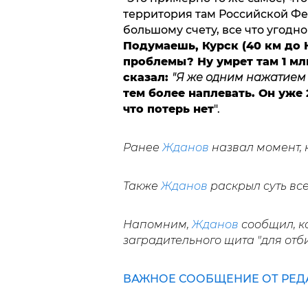
территория там Российской Фед
большому счету, все что угодно
Подумаешь, Курск (40 км до 
проблемы? Ну умрет там 1 мл
сказал:
"Я же одним нажатием к
тем более наплевать. Он уже 
что потерь нет
".
Ранее
Жданов
назвал момент, 
Также
Жданов
раскрыл суть вс
Напомним,
Жданов
сообщил, ко
заградительного щита "для отб
ВАЖНОЕ СООБЩЕНИЕ ОТ РЕД