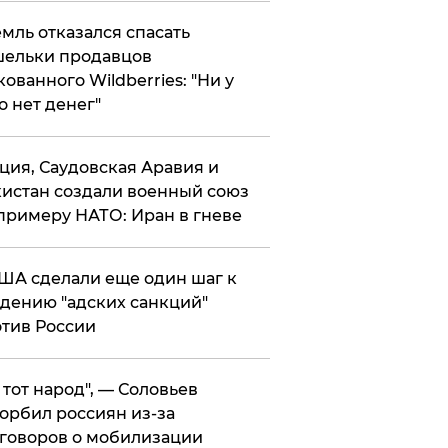
мль отказался спасать
ельки продавцов
кованного Wildberries: "Ни у
о нет денег"
ция, Саудовская Аравия и
истан создали военный союз
примеру НАТО: Иран в гневе
ША сделали еще один шаг к
дению "адских санкций"
тив России
е тот народ", — Соловьев
орбил россиян из-за
говоров о мобилизации