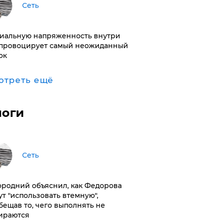
Сеть
иальную напряженность внутри
провоцирует самый неожиданный
ок
отреть ещё
логи
Сеть
ородний объяснил, как Федорова
ут "использовать втемную",
бещав то, чего выполнять не
ираются