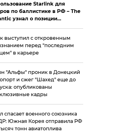
ользование Starlink для
ров по баллистике в РФ – The
antic узнал о позиции
знесмена
к выступил с откровенным
знанием перед "последним
цем" в карьере
н "Альфы" проник в Донецкий
опорт и сжег "Шахед" еще до
уска: опубликованы
склюзивные кадры
ул спасает военного союзника
Р: Южная Корея отправила РФ
тысяч тонн авиатоплива