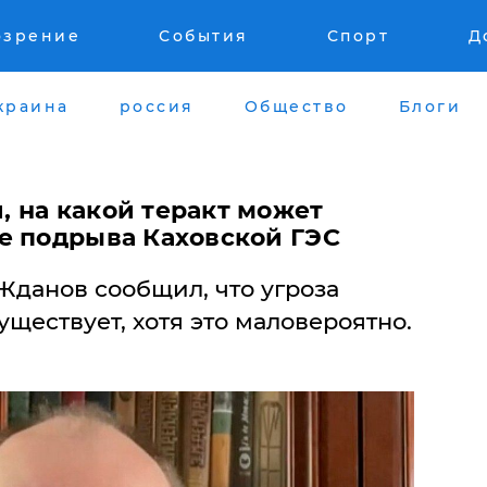
озрение
События
Спорт
Д
краина
россия
Общество
Блоги
 на какой теракт может
е подрыва Каховской ГЭС
Жданов сообщил, что угроза
ществует, хотя это маловероятно.