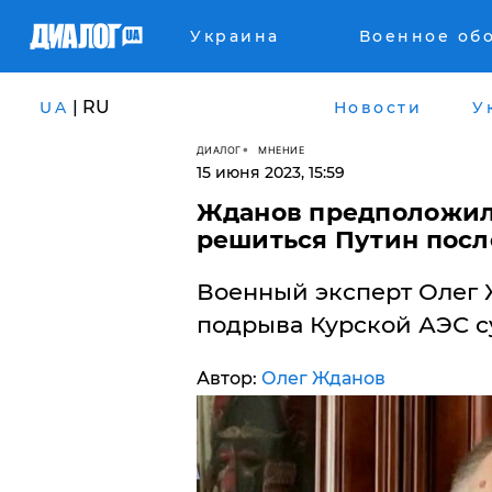
Украина
Военное об
| RU
UA
Новости
У
ДИАЛОГ
МНЕНИЕ
15 июня 2023, 15:59
Жданов предположил,
решиться Путин посл
Военный эксперт Олег 
подрыва Курской АЭС су
Автор:
Олег Жданов