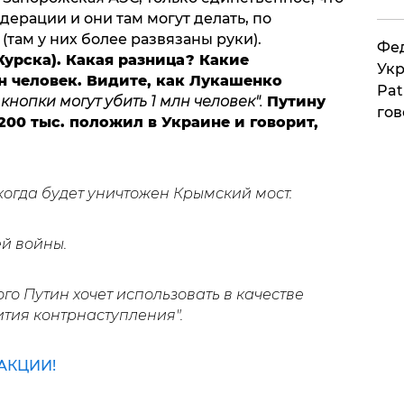
ерации и они там могут делать, по
 (там у них более развязаны руки).
Фед
Курска). Какая разница? Какие
Укр
н человек. Видите, как Лукашенко
Pat
нопки могут убить 1 млн человек".
Путину
гов
200 тыс. положил в Украине и говорит,
когда будет уничтожен Крымский мост.
ей войны.
го Путин хочет использовать в качестве
ития контрнаступления".
АКЦИИ!