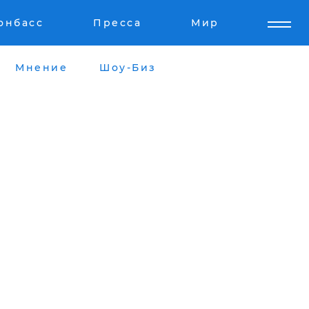
онбасс
Пресса
Мир
Мнение
Шоу-Биз