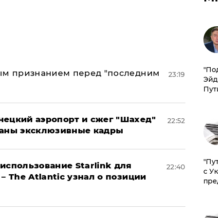
​"По
ным признанием перед "последним
23:19
Эйд
Пут
нецкий аэропорт и сжег "Шахед"
22:52
ваны эксклюзивные кадры
"Пу
использование Starlink для
22:40
с У
– The Atlantic узнал о позиции
пре