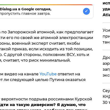
исп
уда
Dialog.ua в Google сегодня,
✓
пропустить главное завтра.
Atl
би
Уси
 по Запорожской атомной, как предполагает
при
ти его по своей же атомной электростанции
тан
ороны, военный эксперт считает, якобы
такой приказ, если исходить из той позиции,
. С другой стороны, полковник ВСУ, хоть и
Дро
, считает, что риск минимальный.
аэр
зап
м видео на канале
YouTube
ответил на
эк
ет ли следующей целью Путина оказаться
​Се
КНД
 вероятности подрыва россиянами Курской
30 
Идти на такую диверсию? Я думаю, что