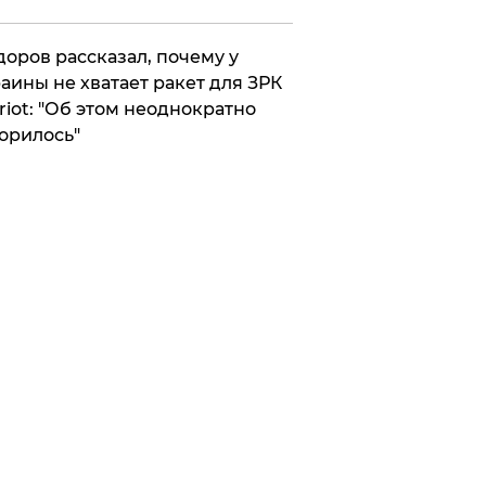
оров рассказал, почему у
аины не хватает ракет для ЗРК
riot: "Об этом неоднократно
орилось"