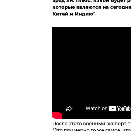
вряд ли. Плюс, какой будет р
которые являются на сегодня
Китай и Индию"
.
После этого военный эксперт 
"Это примерно то же самое, чт