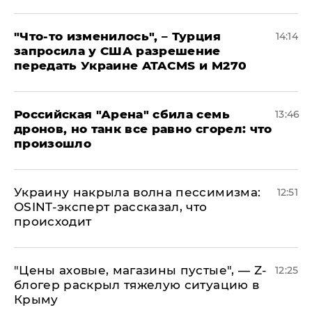
​"Что-то изменилось", – Турция
14:14
запросила у США разрешение
передать Украине ATACMS и M270
​Российская "Арена" сбила семь
13:46
дронов, но танк все равно сгорел: что
произошло
​Украину накрыла волна пессимизма:
12:51
OSINT-эксперт рассказал, что
происходит
​"Цены аховые, магазины пустые", — Z-
12:25
блогер раскрыл тяжелую ситуацию в
Крыму