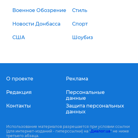
Военное Обозрение
Стиль
Новости Донбасса
Спорт
США
Шоубиз
О проекте
Реклама
Редакция
Персональные
данные
Контакты
Защита персональных
данных
Использование материалов разрешается при условии ссылки
(для интернет-изданий - гиперссылки) на "
Диалог.ua
" не ниже
третьего абзаца.