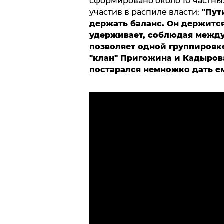
сформировано около 10 частных
участив в распиле власти:
"
Пут
держать баланс. Он держится
удерживает, соблюдая между
позволяет одной группировке
"клан" Пригожина и Кадырова
постарался немножко дать е