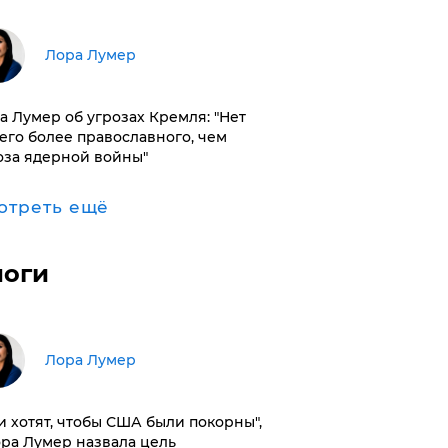
​Лора Лумер
а Лумер об угрозах Кремля: "Нет
его более православного, чем
оза ядерной войны"
отреть ещё
логи
​Лора Лумер
и хотят, чтобы США были покорны",
ора Лумер назвала цель