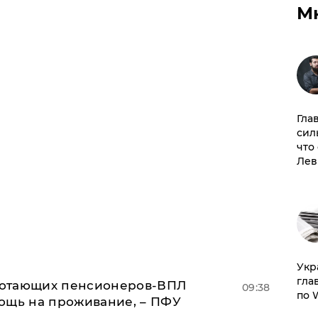
М
Гла
сил
что
Лев
​Ук
гла
аботающих пенсионеров-ВПЛ
09:38
по 
ощь на проживание, – ПФУ