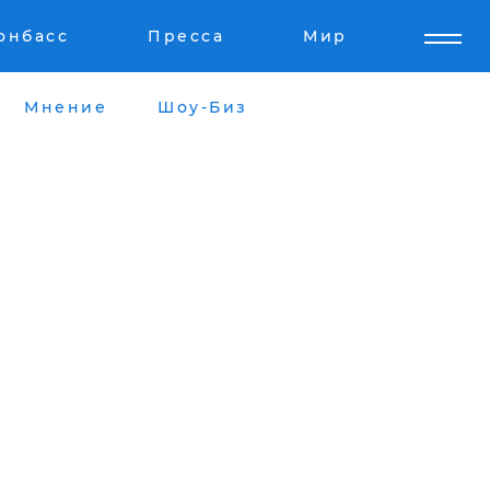
онбасс
Пресса
Мир
Мнение
Шоу-Биз