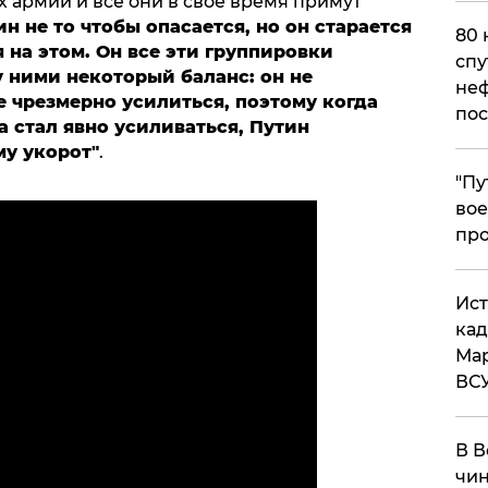
 армий и все они в свое время примут
ин не то чтобы опасается, но он старается
80 
 на этом. Он все эти группировки
спу
 ними некоторый баланс: он не
неф
 чрезмерно усилиться, поэтому когда
пос
 стал явно усиливаться, Путин
му укорот"
.
​"П
вое
про
​Ис
кад
Мар
ВС
В В
чин