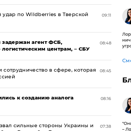
удар по Wildberries в Тверской
09:11
Лор
нич
 задержан агент ФСБ,
08:48
угр
 логистическим центрам, – СБУ
См
 сотрудничество в сфере, которая
08:45
оссией
Б
ились к созданию аналога
08:16
"Он
назвал сильные стороны Украины и
07:38
– Л