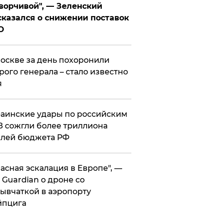
ворчивой", — Зеленский
казался о снижении поставок
О
оскве за день похоронили
рого генерала – стало известно
я
аинские удары по российским
 сожгли более триллиона
блей бюджета РФ
асная эскалация в Европе", —
 Guardian о дроне со
ывчаткой в аэропорту
йпцига