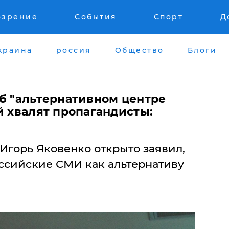
озрение
События
Спорт
Д
краина
россия
Общество
Блоги
об "альтернативном центре
й хвалят пропагандисты:
Игорь Яковенко открыто заявил,
оссийские СМИ как альтернативу