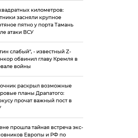
квадратных километров:
тники засняли крупное
тяное пятно у порта Тамань
ле атаки ВСУ
утин слабый", - известный Z-
нкор обвинил главу Кремля в
вале войны
точник раскрыл возможные
ровые планы Драпатого:
кусу прочат важный пост в
У
ене прошла тайная встреча экс-
овников Европы и РФ по