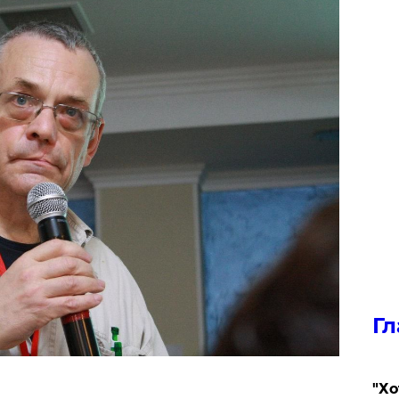
Гл
​"Х