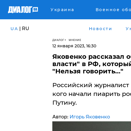
Украина
Военное об
| RU
UA
Новости
У
ДИАЛОГ
МНЕНИЕ
12 января 2023, 16:30
Яковенко рассказал 
власти" в РФ, которы
"Нельзя говорить..."
Российский журналист 
кого начали пиарить р
Путину.
Автор:
Игорь Яковенко