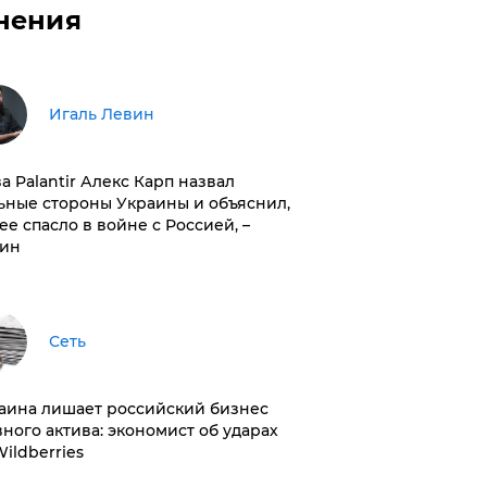
нения
Игаль Левин
ва Palantir Алекс Карп назвал
ьные стороны Украины и объяснил,
 ее спасло в войне с Россией, –
ин
Сеть
раина лишает российский бизнес
вного актива: экономист об ударах
Wildberries