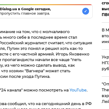
сго
выс
Dialog.ua в Google сегодня,
✓
пропустить главное завтра.
ПВ
В М
мание на том, что с молчаливого
вто
ь много себе в последнее время стал
им
оссийский журналист считает, что ситуация
я, Путин это понял и решил хоть как-то
сте с его частной армией. Игорь Яковенко
Укр
е пропагандисты начали все чаще "петь
НПЗ
 из чего можно сделать вывод, как
ру
 что хозяин "Вагнера" может стать
сии после ухода Путина.
"Оп
The
"24 канала" можно посмотреть на
YouTube
.
взр
Ле
ва сообщил, что на сегодняшний день в РФ