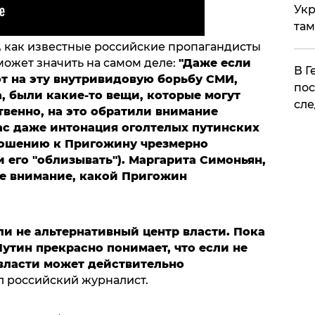
Укр
там
, как известные российские пропагандисты
может значить на самом деле:
"Даже если
​В 
ют на эту внутривидовую борьбу СМИ,
пос
а, были какие-то вещи, которые могут
сле
твенно, на это обратили внимание
с даже интонация оголтелых путинских
ношению к Пригожину чрезмерно
и его "облизывать"). Маргарита Симоньян,
те внимание, какой Пригожин
ли не альтернативный центр власти. Пока
Путин прекрасно понимает, что если не
 власти может действительно
л российский журналист.