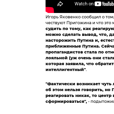
Игорь Яковенко сообщил о том
чествуют Пригожина и что это 
судить по тому, как реагиру
можно сделать вывод, что, д
насторожить Путина и, естес
приближенные Путина. Сейча
пропагандистов стала по от
лояльной (уж очень они стал
которая заявила, что обрати
интеллигентный"
.
"Фактически возникает чуть 
об этом нельзя говорить, но 
реагировать никак, то центр
сформироваться",
- подытожи