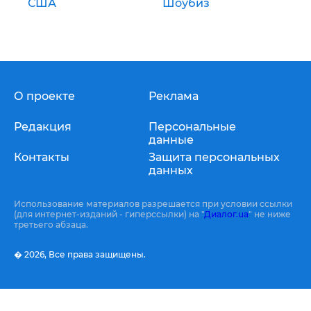
США
Шоубиз
О проекте
Реклама
Редакция
Персональные
данные
Контакты
Защита персональных
данных
Использование материалов разрешается при условии ссылки
(для интернет-изданий - гиперссылки) на "
Диалог.ua
" не ниже
третьего абзаца.
� 2026,
Все права защищены.