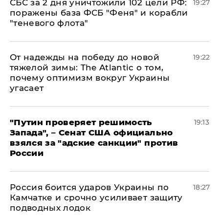
СБС за 2 дня уничтожили 102 цели РФ:
19:27
поражены база ФСБ "Феня" и корабли
"теневого флота"
От надежды на победу до новой
19:22
тяжелой зимы: The Atlantic о том,
почему оптимизм вокруг Украины
угасает
"Путин проверяет решимость
19:13
Запада", – Сенат США официально
взялся за "адские санкции" против
России
Россия боится ударов Украины по
18:27
Камчатке и срочно усиливает защиту
подводных лодок