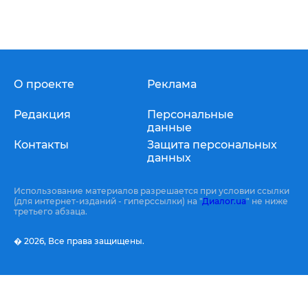
О проекте
Реклама
Редакция
Персональные
данные
Контакты
Защита персональных
данных
Использование материалов разрешается при условии ссылки
(для интернет-изданий - гиперссылки) на "
Диалог.ua
" не ниже
третьего абзаца.
� 2026,
Все права защищены.