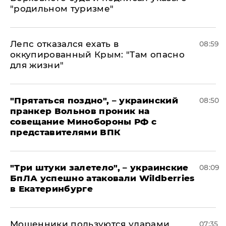
"родильном туризме"
Лепс отказался ехать в
08:59
оккупированный Крым: "Там опасно
для жизни"
"Прятаться поздно", – украинский
08:50
пранкер Вольнов проник на
совещание Минобороны РФ с
представителями ВПК
"Три штуки залетело", – украинские
08:09
БпЛА успешно атаковали Wildberries
в Екатеринбурге
Мошенники пользуются ударами
07:35