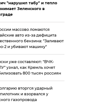
ич "нарушил табу" и тепло
нимает Зеленского в
лграде
оссии массово ломаются
айские авто из-за дефицита
ественного бензина: "Заливают
о-2 и убивают машину"
ски уже составляют: "ВЧК-
У" узнал, как Кремль хочет
илизовать 800 тысяч россиян
олгарию вторгся ударный
пилотник и взорвался у
ного газопровода