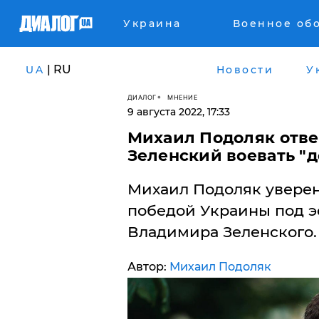
Украина
Военное об
| RU
UA
Новости
У
ДИАЛОГ
МНЕНИЕ
9 августа 2022, 17:33
Михаил Подоляк ответ
Зеленский воевать "д
Михаил Подоляк уверенн
победой Украины под 
Владимира Зеленского.
Автор:
Михаил Подоляк