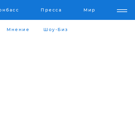
онбасс
Пресса
Мир
Мнение
Шоу-Биз