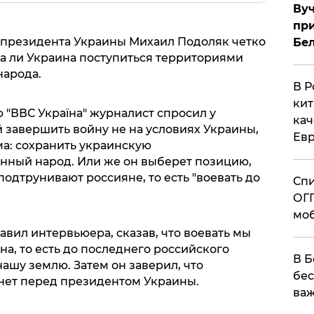
Вуч
при
 президента Украины Михаил Подоляк четко
Бе
ва ли Украина поступиться территориями
народа.
В Р
кит
 "ВВС Україна" журналист спросил у
кач
 завершить войну не на условиях Украины,
Евр
ма: сохранить украинскую
енный народ. Или же он выберет позицию,
подтрунивают россияне, то есть "воевать до
Спи
ОГП
моб
вил интервьюера, сказав, что воевать мы
а, то есть до последнего российского
В Б
нашу землю. Затем он заверил, что
бес
нет перед президентом Украины.
важ