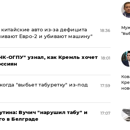
Муж
китайские авто из-за дефицита
18:36
"вы
ливают Евро-2 и убивают машину"
ЧК-ОГПУ" узнал, как Кремль хочет
18:01
оссиян
Ков
Кре
когда "выбьет табуретку" из-под
17:59
нов
утина: Вучич "нарушил табу" и
17:07
го в Белграде