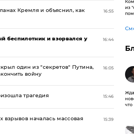
Ком
из 
ланах Кремля и объяснил, как
16:55
пом
См
ый беспилотник и взорвался у
16:44
Б
крыл один из "секретов" Путина,
16:05
акончить войну
Жда
оизошла трагедия
15:46
нов
что
х взрывов началась массовая
15:39