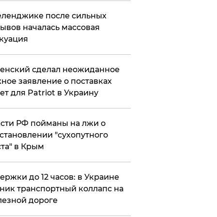
еленджике после сильных
ывов началась массовая
куация
енский сделал неожиданное
ное заявление о поставках
ет для Patriot в Украину
сти РФ пойманы на лжи о
становлении "сухопутного
та" в Крым
ержки до 12 часов: в Украине
ник транспортный коллапс на
езной дороге