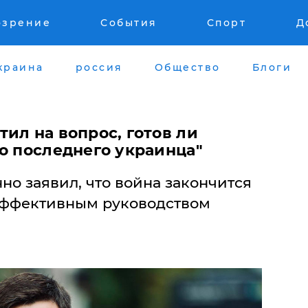
озрение
События
Спорт
Д
краина
россия
Общество
Блоги
ил на вопрос, готов ли
о последнего украинца"
о заявил, что война закончится
эффективным руководством