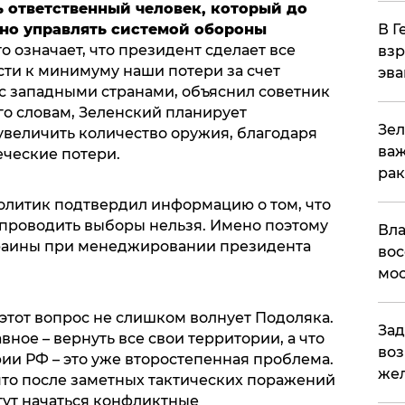
ь
ответственный человек, который до
но управлять системой обороны
В Г
о означает, что президент сделает все
взр
сти к минимуму наши потери за счет
эва
с западными странами, объяснил советник
го словам, Зеленский планирует
Зел
 увеличить количество оружия, благодаря
важ
еческие потери.
рак
олитик подтвердил информацию о том, что
проводить выборы нельзя. Имено поэтому
Вла
раины при менеджировании президента
вос
мос
 этот вопрос не слишком волнует Подоляка.
Зад
авное – вернуть все свои территории, а что
воз
ии РФ – это уже второстепенная проблема.
жел
что после заметных тактических поражений
гут начаться конфликтные