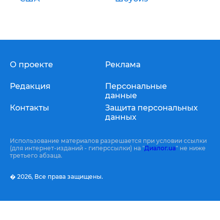
О проекте
Реклама
Редакция
Персональные
данные
Контакты
Защита персональных
данных
Использование материалов разрешается при условии ссылки
(для интернет-изданий - гиперссылки) на "
Диалог.ua
" не ниже
третьего абзаца.
� 2026,
Все права защищены.