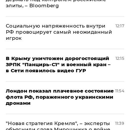
элиты, – Bloomberg
Социальную напряженность внутри
12:17
РФ провоцирует самый неожиданный
игрок
В Крыму уничтожен дорогостоящий
12:15
ЗРПК "Панцирь-С1" и военный кран –
в Сети появилось видео ГУР
Лондон показал плачевное состояние
11:54
флота РФ, пораженного украинскими
дронами
"Новая стратегия Кремля", – эксперты
11:39
объяснили слова Мирошника о войне