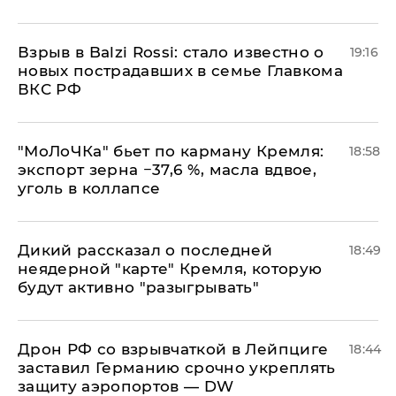
Взрыв в Balzi Rossi: стало известно о
19:16
новых пострадавших в семье Главкома
ВКС РФ
​"МоЛоЧКа" бьет по карману Кремля:
18:58
экспорт зерна −37,6 %, масла вдвое,
уголь в коллапсе
Дикий рассказал о последней
18:49
неядерной "карте" Кремля, которую
будут активно "разыгрывать"
​Дрон РФ со взрывчаткой в Лейпциге
18:44
заставил Германию срочно укреплять
защиту аэропортов — DW