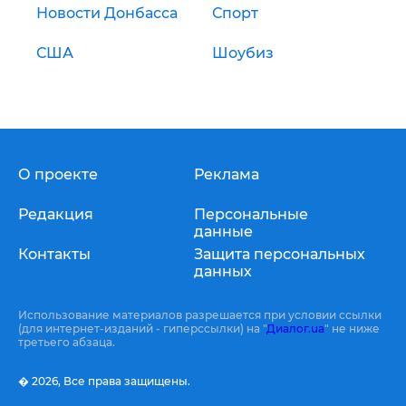
Новости Донбасса
Спорт
США
Шоубиз
О проекте
Реклама
Редакция
Персональные
данные
Контакты
Защита персональных
данных
Использование материалов разрешается при условии ссылки
(для интернет-изданий - гиперссылки) на "
Диалог.ua
" не ниже
третьего абзаца.
� 2026,
Все права защищены.