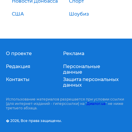
Новости Донбасса
Спорт
США
Шоубиз
О проекте
Реклама
Редакция
Персональные
данные
Контакты
Защита персональных
данных
Использование материалов разрешается при условии ссылки
(для интернет-изданий - гиперссылки) на "
Диалог.ua
" не ниже
третьего абзаца.
� 2026,
Все права защищены.