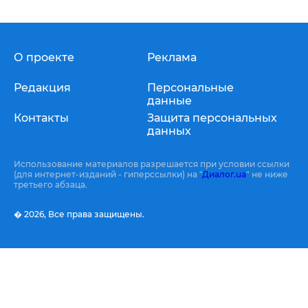
О проекте
Реклама
Редакция
Персональные
данные
Контакты
Защита персональных
данных
Использование материалов разрешается при условии ссылки
(для интернет-изданий - гиперссылки) на "
Диалог.ua
" не ниже
третьего абзаца.
� 2026,
Все права защищены.