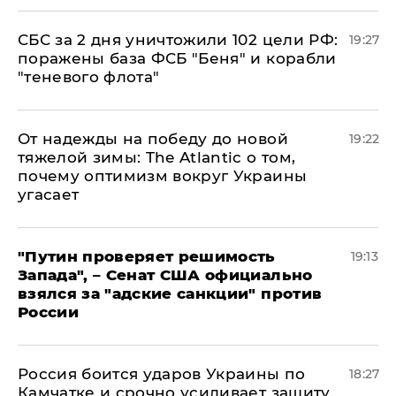
СБС за 2 дня уничтожили 102 цели РФ:
19:27
поражены база ФСБ "Беня" и корабли
"теневого флота"
От надежды на победу до новой
19:22
тяжелой зимы: The Atlantic о том,
почему оптимизм вокруг Украины
угасает
"Путин проверяет решимость
19:13
Запада", – Сенат США официально
взялся за "адские санкции" против
России
Россия боится ударов Украины по
18:27
Камчатке и срочно усиливает защиту