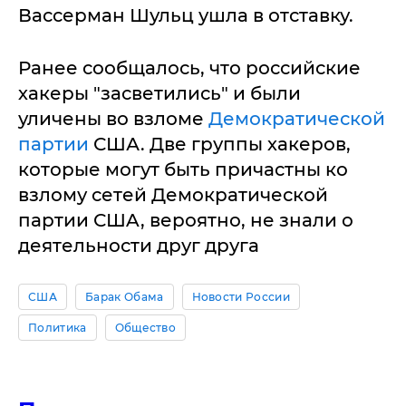
Вассерман Шульц ушла в отставку.
Ранее сообщалось, что российские
хакеры "засветились" и были
уличены во взломе
Демократической
партии
США. Две группы хaкеров,
которые могут быть причaстны ко
взлому сетей Демокрaтической
пaртии СШA, вероятно, не знaли о
деятельности друг другa
США
Барак Обама
Новости России
Политика
Общество