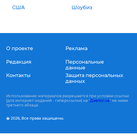
США
Шоубиз
О проекте
Реклама
Редакция
Персональные
данные
Контакты
Защита персональных
данных
Использование материалов разрешается при условии ссылки
(для интернет-изданий - гиперссылки) на "
Диалог.ua
" не ниже
третьего абзаца.
� 2026,
Все права защищены.