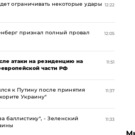
дет ограничивать некоторые удары
12:22
енберг признал полный провал
12:05
сле атаки на резиденцию на
11:51
неевропейской части РФ
лся к Путину после принятия
11:37
окорите Украину"
за баллистику", - Зеленский
11:33
раины
М