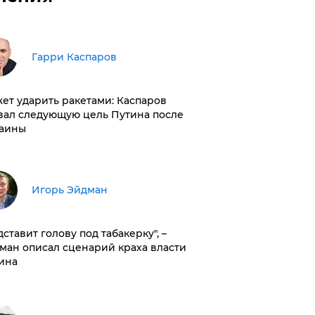
Гарри Каспаров
ет ударить ракетами: Каспаров
вал следующую цель Путина после
аины
Игорь Эйдман
дставит голову под табакерку", –
ман описал сценарий краха власти
ина