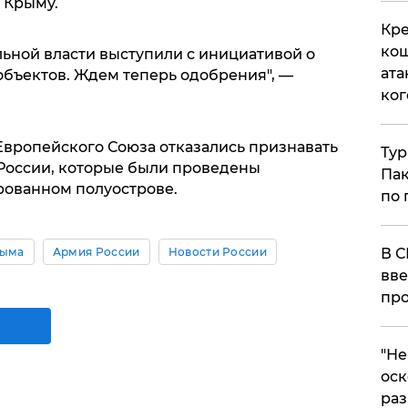
 Крыму.
Кре
кош
ьной власти выступили с инициативой о
ата
бъектов. Ждем теперь одобрения", —
ког
Европейского Союза отказались признавать
Тур
России, которые были проведены
Пак
рованном полуострове.
по 
В С
рыма
Армия России
Новости России
вве
про
​"Н
оск
раз