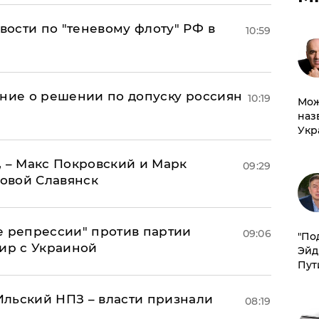
ости по "теневому флоту" РФ в
10:59
ение о решении по допуску россиян
10:19
Мож
наз
Укр
, – Макс Покровский и Марк
09:29
овой Славянск
е репрессии" против партии
09:06
​"По
мир с Украиной
Эйд
Пут
льский НПЗ – власти признали
08:19