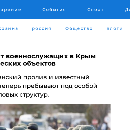
озрение
События
Спорт
Д
краина
россия
Общество
Блоги
ет военнослужащих в Крым
ческих объектов
енский пролив и известный
 теперь пребывают под особой
овых структур.