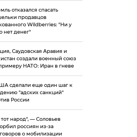
мль отказался спасать
ельки продавцов
кованного Wildberries: "Ни у
о нет денег"
ция, Саудовская Аравия и
истан создали военный союз
примеру НАТО: Иран в гневе
ША сделали еще один шаг к
дению "адских санкций"
тив России
е тот народ", — Соловьев
орбил россиян из-за
говоров о мобилизации