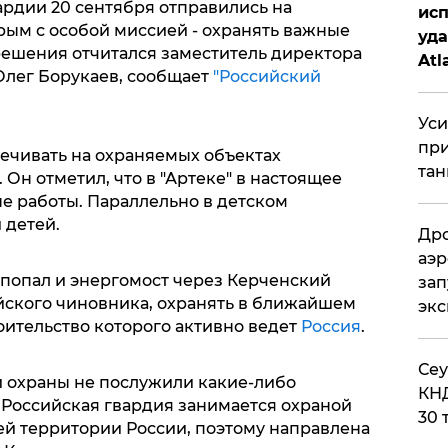
рдии 20 сентября отправились на
исп
ым с особой миссией - охранять важные
уда
решения отчитался заместитель директора
Atl
Олег Борукаев, сообщает
"Российский
би
Уси
при
ечивать на охраняемых объектах
тан
 Он отметил, что в "Артеке" в настоящее
е работы. Параллельно в детском
 детей.
Дро
аэр
попал и энергомост через Керченский
зап
ского чиновника, охранять в ближайшем
эк
оительство которого активно ведет
Россия
.
​Се
й охраны не послужили какие-либо
КНД
 Российская гвардия занимается охраной
30 
ей территории России, поэтому направлена