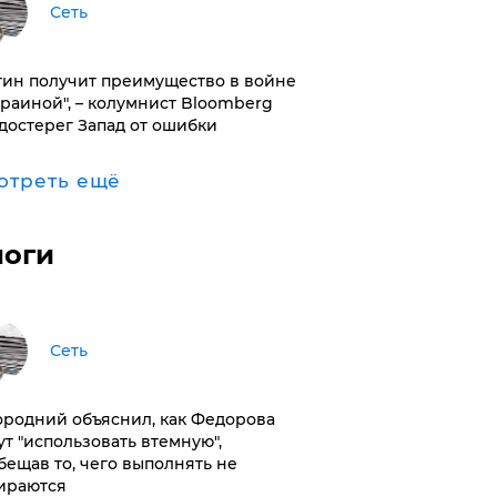
Сеть
тин получит преимущество в войне
краиной", – колумнист Bloomberg
достерег Запад от ошибки
отреть ещё
логи
Сеть
ородний объяснил, как Федорова
ут "использовать втемную",
бещав то, чего выполнять не
ираются