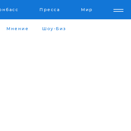
онбасс
Пресса
Мир
Мнение
Шоу-Биз