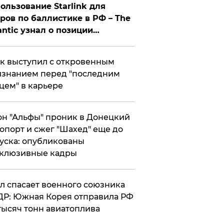
ользование Starlink для
ров по баллистике в РФ – The
antic узнал о позиции
знесмена
к выступил с откровенным
знанием перед "последним
цем" в карьере
н "Альфы" проник в Донецкий
опорт и сжег "Шахед" еще до
уска: опубликованы
склюзивные кадры
ул спасает военного союзника
Р: Южная Корея отправила РФ
тысяч тонн авиатоплива