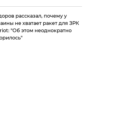
оров рассказал, почему у
аины не хватает ракет для ЗРК
riot: "Об этом неоднократно
орилось"