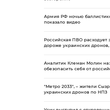
Армия РФ ночью баллистико
показало видео
Российская ПВО расходует з
дороже украинских дронов, –
Аналитик Клеман Молин наз
обезопасить себя от россий
"Метро 2033", – жители Сыз
украинских дронов по НПЗ
Усик выступил с откровен