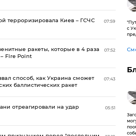
й терроризировала Киев – ГСЧС
07:59
"Пу
с У
пре
енитные ракеты, которые в 4 раза
См
07:52
 Fire Point
Б
вал способ, как Украина сможет
07:43
ских баллистических ракет
рани отреагировали на удар
05:51
Заг
мог
поо
соб
ным признанием перед "последним