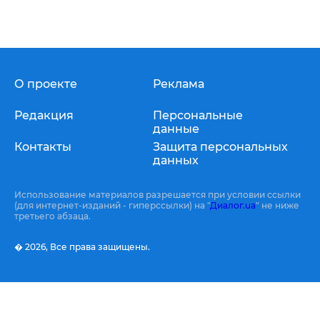
О проекте
Реклама
Редакция
Персональные
данные
Контакты
Защита персональных
данных
Использование материалов разрешается при условии ссылки
(для интернет-изданий - гиперссылки) на "
Диалог.ua
" не ниже
третьего абзаца.
� 2026,
Все права защищены.