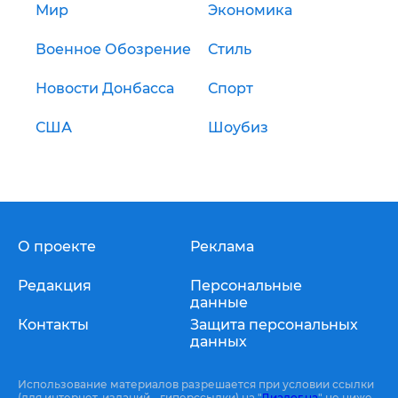
Мир
Экономика
Военное Обозрение
Стиль
Новости Донбасса
Спорт
США
Шоубиз
О проекте
Реклама
Редакция
Персональные
данные
Контакты
Защита персональных
данных
Использование материалов разрешается при условии ссылки
(для интернет-изданий - гиперссылки) на "
Диалог.ua
" не ниже