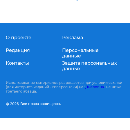
О проекте
Реклама
Редакция
Персональные
данные
Контакты
Защита персональных
данных
Использование материалов разрешается при условии ссылки
(для интернет-изданий - гиперссылки) на "
Диалог.ua
" не ниже
третьего абзаца.
� 2026,
Все права защищены.