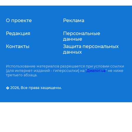
О проекте
Реклама
Редакция
Персональные
данные
Контакты
Защита персональных
данных
Использование материалов разрешается при условии ссылки
(для интернет-изданий - гиперссылки) на "
Диалог.ua
" не ниже
третьего абзаца.
� 2026,
Все права защищены.