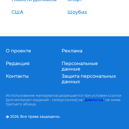
США
Шоубиз
О проекте
Реклама
Редакция
Персональные
данные
Контакты
Защита персональных
данных
Использование материалов разрешается при условии ссылки
(для интернет-изданий - гиперссылки) на "
Диалог.ua
" не ниже
третьего абзаца.
� 2026,
Все права защищены.