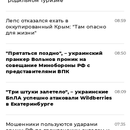
"родильном туризме"
Лепс отказался ехать в
08:59
оккупированный Крым: "Там опасно
для жизни"
"Прятаться поздно", – украинский
08:50
пранкер Вольнов проник на
совещание Минобороны РФ с
представителями ВПК
"Три штуки залетело", – украинские
08:09
БпЛА успешно атаковали Wildberries
в Екатеринбурге
Мошенники пользуются ударами
07:35