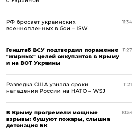
с Украиной
РФ бросает украинских
11:34
военнопленных в бои – ISW
Генштаб ВСУ подтвердил поражение
11:27
"жирных" целей оккупантов в Крыму
и на ВОТ Украины
Разведка США узнала сроки
11:21
нападения России на НАТО – WSJ
В Крыму прогремели мощные
10:54
взрывы: бушуют пожары, слышна
детонация БК