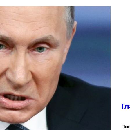
Гл
Поп