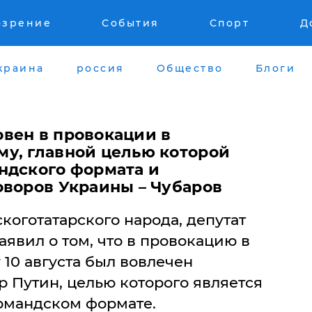
озрение
События
Спорт
Д
краина
россия
Общество
Блоги
вен в провокации в
у, главной целью которой
ндского формата и
оворов Украины – Чубаров
оготатарского народа, депутат
аявил о том, что в провокацию в
10 августа был вовлечен
 Путин, целью которого является
рмандском формате.