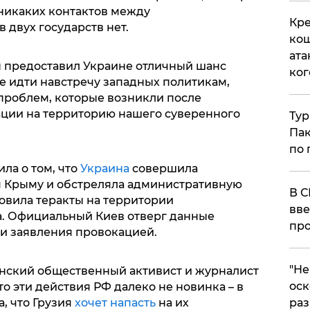
 никаких контактов между
Кре
двух государств нет.
кош
ата
н предоставил Украине отличный шанс
ког
е идти навстречу западных политикам,
проблем, которые возникли после
ции на территорию нашего суверенного
Тур
Пак
по 
ла о том, что
Украина
совершила
 Крыму и обстреляла административную
В С
товила теракты на территории
вве
а. Официальный Киев отверг данные
про
ти заявления провокацией.
​"Н
нский общественный активист и журналист
оск
то эти действия РФ далеко не новинка – в
раз
, что Грузия
хочет напасть
на их