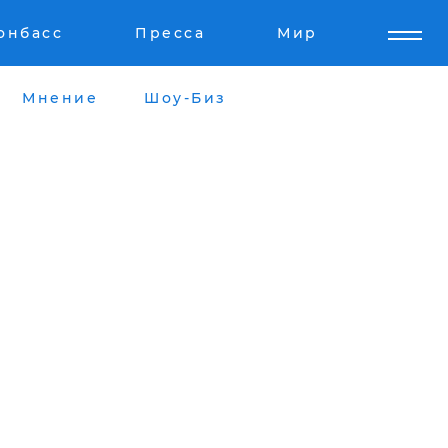
онбасс
Пресса
Мир
Мнение
Шоу-Биз