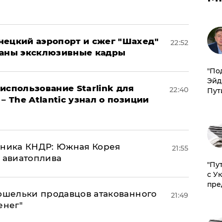
нецкий аэропорт и сжег "Шахед"
22:52
ваны эксклюзивные кадры
​"По
Эйд
использование Starlink для
22:40
Пут
– The Atlantic узнал о позиции
юзника КНДР: Южная Корея
21:55
н авиатоплива
"Пу
с У
пре
кошельки продавцов атакованного
21:49
енег"