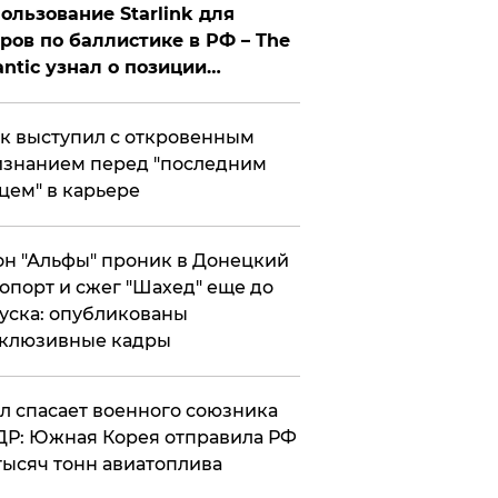
ользование Starlink для
ров по баллистике в РФ – The
antic узнал о позиции
знесмена
к выступил с откровенным
знанием перед "последним
цем" в карьере
н "Альфы" проник в Донецкий
опорт и сжег "Шахед" еще до
уска: опубликованы
склюзивные кадры
ул спасает военного союзника
Р: Южная Корея отправила РФ
тысяч тонн авиатоплива