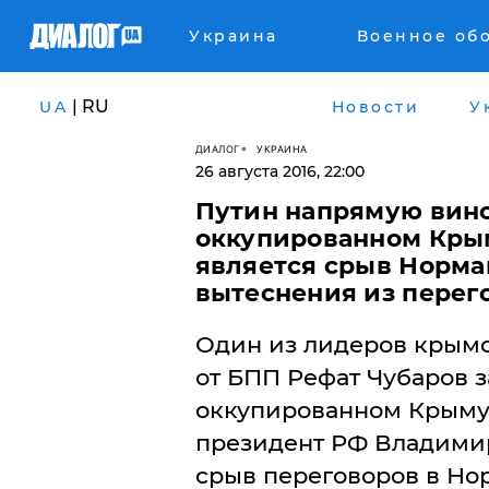
Украина
Военное об
| RU
UA
Новости
У
ДИАЛОГ
УКРАИНА
26 августа 2016, 22:00
Путин напрямую вино
оккупированном Крым
является срыв Норма
вытеснения из перег
Один из лидеров крымск
от БПП Рефат Чубаров з
оккупированном Крыму 
президент РФ Владимир
срыв переговоров в Но