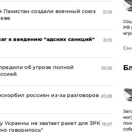
 и Пакистан создали военный союз
21:19
неве
Соц
РФ 
игр
аг к введению "адских санкций"
21:15
См
Б
предили об угрозе полной
20:35
оссией
 оскорбил россиян из-за разговоров
20:28
Заг
мог
у Украины не хватает ракет для ЗРК
поо
19:57
соб
тно говорилось"