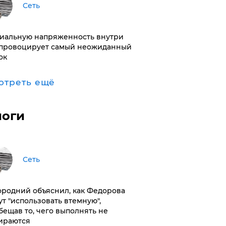
Сеть
иальную напряженность внутри
провоцирует самый неожиданный
ок
отреть ещё
логи
Сеть
ородний объяснил, как Федорова
ут "использовать втемную",
бещав то, чего выполнять не
ираются