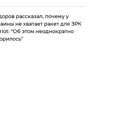
оров рассказал, почему у
аины не хватает ракет для ЗРК
riot: "Об этом неоднократно
орилось"