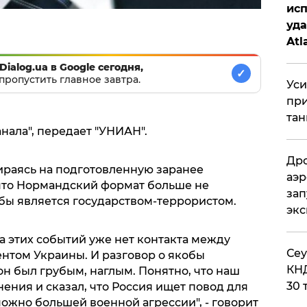
исп
уда
Atl
би
Dialog.ua в Google сегодня,
✓
пропустить главное завтра.
Уси
при
тан
анала", передает "УНИАН".
Дро
пираясь на подготовленную заранее
аэр
 что Нормандский формат больше не
зап
обы является государством-террористом.
эк
ла этих событий уже нет контакта между
​Се
нтом Украины. И разговор о якобы
КНД
он был грубым, наглым. Понятно, что наш
30 
нения и сказал, что Россия ищет повод для
ожно большей военной агрессии", - говорит