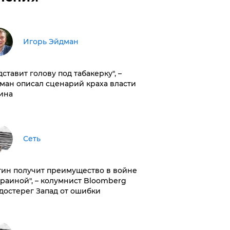
Игорь Эйдман
дставит голову под табакерку", –
ман описал сценарий краха власти
ина
Сеть
тин получит преимущество в войне
краиной", – колумнист Bloomberg
достерег Запад от ошибки