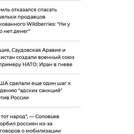
мль отказался спасать
ельки продавцов
кованного Wildberries: "Ни у
о нет денег"
ция, Саудовская Аравия и
истан создали военный союз
примеру НАТО: Иран в гневе
ША сделали еще один шаг к
дению "адских санкций"
тив России
е тот народ", — Соловьев
орбил россиян из-за
говоров о мобилизации