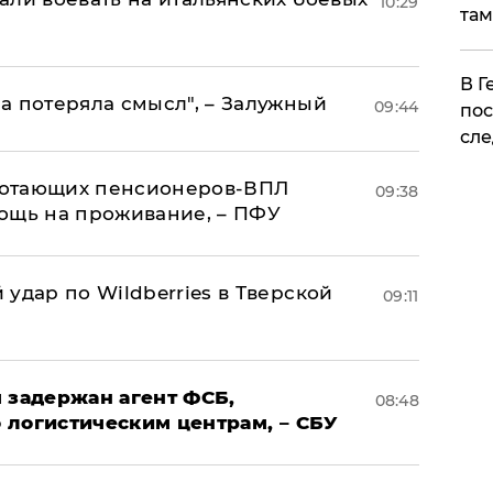
10:29
там
​В 
а потеряла смысл", – Залужный
09:44
пос
сле
аботающих пенсионеров-ВПЛ
09:38
ощь на проживание, – ПФУ
удар по Wildberries в Тверской
09:11
 задержан агент ФСБ,
08:48
 логистическим центрам, – СБУ