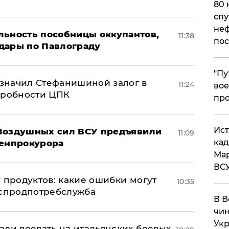
80 
спу
неф
льность пособницы оккупантов,
11:38
пос
дары по Павлограду
​"П
значил Стефанишиной залог в
11:24
вое
дробности ЦПК
про
​Ис
 Воздушных сил ВСУ предъявили
11:09
кад
Генпрокурора
Мар
ВС
 продуктов: какие ошибки могут
10:35
оспродпотребслужба
В В
чин
Укр
али воевать на итальянских боевых