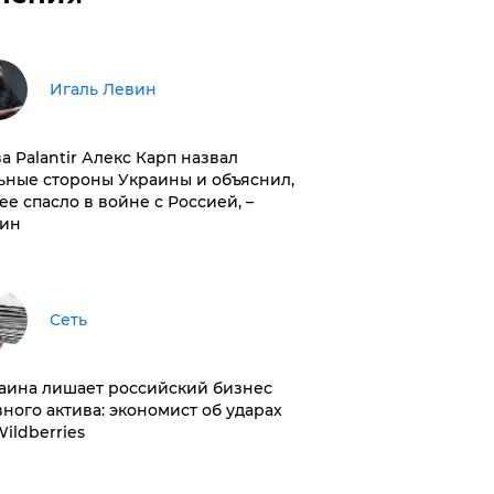
Игаль Левин
ва Palantir Алекс Карп назвал
ьные стороны Украины и объяснил,
 ее спасло в войне с Россией, –
ин
Сеть
раина лишает российский бизнес
вного актива: экономист об ударах
Wildberries