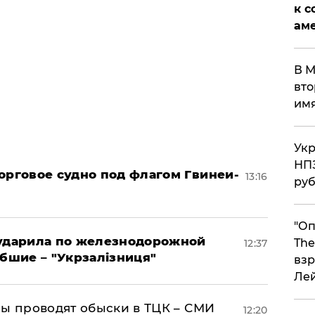
к с
аме
В М
вто
им
Укр
НПЗ
орговое судно под флагом Гвинеи-
13:16
ру
"Оп
 ударила по железнодорожной
The
12:37
ибшие – "Укрзалізниця"
взр
Ле
ны проводят обыски в ТЦК – СМИ
12:20