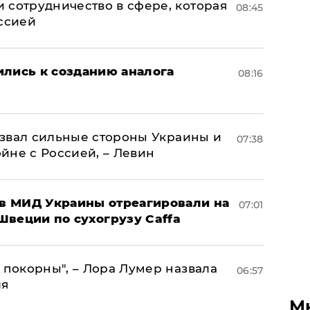
 сотрудничество в сфере, которая
08:45
оссией
ились к созданию аналога
08:16
назвал сильные стороны Украины и
07:38
ойне с Россией, – Левин
 в МИД Украины отреагировали на
07:01
Швеции по сухогрузу Caffa
 покорны", – Лора Лумер назвала
06:57
ля
М