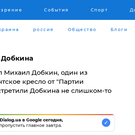
озрение
События
Спорт
Д
краина
россия
Общество
Блоги
а Добкина
л Михаил Добкин, один из
тское кресло от "Партии
встретили Добкина не слишком-то
Dialog.ua в Google сегодня,
✓
пропустить главное завтра.