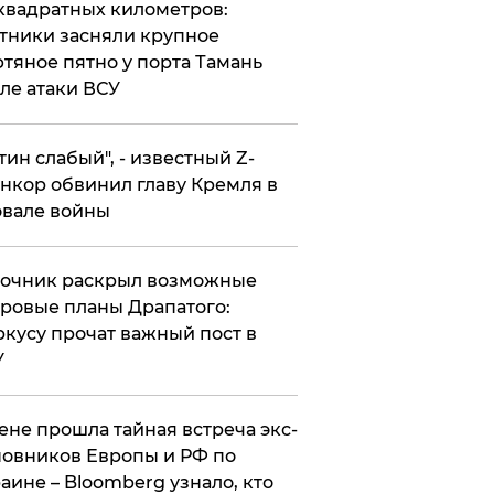
квадратных километров:
тники засняли крупное
тяное пятно у порта Тамань
ле атаки ВСУ
утин слабый", - известный Z-
нкор обвинил главу Кремля в
вале войны
точник раскрыл возможные
ровые планы Драпатого:
кусу прочат важный пост в
У
ене прошла тайная встреча экс-
овников Европы и РФ по
аине – Bloomberg узнало, кто