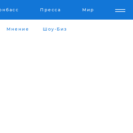
онбасс
Пресса
Мир
Мнение
Шоу-Биз