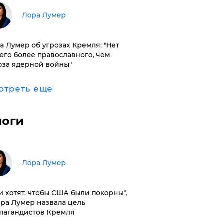
​Лора Лумер
а Лумер об угрозах Кремля: "Нет
его более православного, чем
оза ядерной войны"
отреть ещё
логи
​Лора Лумер
и хотят, чтобы США были покорны",
ора Лумер назвала цель
пагандистов Кремля