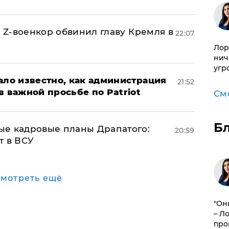
й Z-военкор обвинил главу Кремля в
22:07
Лор
нич
угр
ало известно, как администрация
21:52
в важной просьбе по Patriot
См
Б
ые кадровые планы Драпатого:
20:59
т в ВСУ
мотреть ещё
"Он
– Л
про