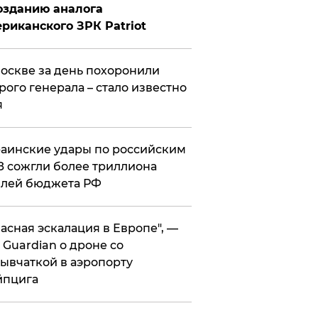
озданию аналога
риканского ЗРК Patriot
оскве за день похоронили
рого генерала – стало известно
я
аинские удары по российским
 сожгли более триллиона
блей бюджета РФ
асная эскалация в Европе", —
 Guardian о дроне со
ывчаткой в аэропорту
йпцига