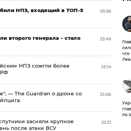
били НПЗ, входящий в ТОП-5
05:56
ли второго генерала – стало
23:49
Гла
сил
что
Лев
ийским НПЗ сожгли более
23:14
 РФ
е", — The Guardian о дроне со
23:06
ейпцига
​Ук
гла
по 
 спутники засняли крупное
22:21
ань после атаки ВСУ