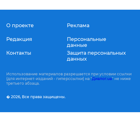
О проекте
Реклама
Редакция
Персональные
данные
Контакты
Защита персональных
данных
Использование материалов разрешается при условии ссылки
(для интернет-изданий - гиперссылки) на "
Диалог.ua
" не ниже
третьего абзаца.
� 2026,
Все права защищены.