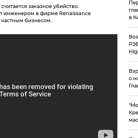
Пер
считается заказное убийство.
гла
л инженером в фирме Renaissance
в К
л частным бизнесом.
Воз
РЭБ
Hig
Взр
о н
Гла
​"М
Кре
мас