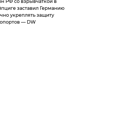
он РФ со взрывчаткой в
пциге заставил Германию
чно укреплять защиту
ропортов — DW