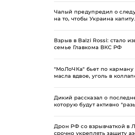
Чалый предупредил о след
на то, чтобы Украина капит
Взрыв в Balzi Rossi: стало 
семье Главкома ВКС РФ
​"МоЛоЧКа" бьет по карману 
масла вдвое, уголь в коллап
Дикий рассказал о последн
которую будут активно "раз
​Дрон РФ со взрывчаткой в
срочно укреплять защиту а