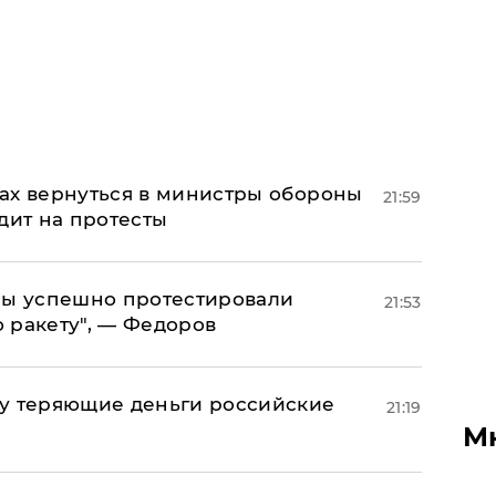
ах вернуться в министры обороны
21:59
дит на протесты
 мы успешно протестировали
21:53
 ракету", — Федоров
му теряющие деньги российские
21:19
а
М