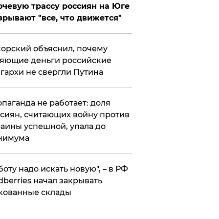
чевую трассу россиян на Юге
зрывают "все, что движется"
орский объяснил, почему
яющие деньги российские
гархи не свергли Путина
опаганда не работает: доля
сиян, считающих войну против
аины успешной, упала до
нимума
боту надо искать новую", – в РФ
dberries начал закрывать
кованные склады