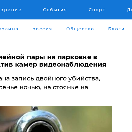
озрение
События
Спорт
Д
краина
россия
Общество
Блоги
мейной пары на парковке в
ктив камер видеонаблюдения
на запись двойного убийства,
енье ночью, на стоянке на