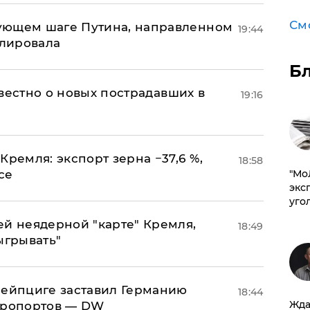
См
ующем шаге Путина, направленном
19:44
улировала
Б
известно о новых пострадавших в
19:16
Кремля: экспорт зерна −37,6 %,
18:58
​"М
се
эксп
уго
ей неядерной "карте" Кремля,
18:49
ыгрывать"
 Лейпциге заставил Германию
18:44
Жда
эропортов — DW