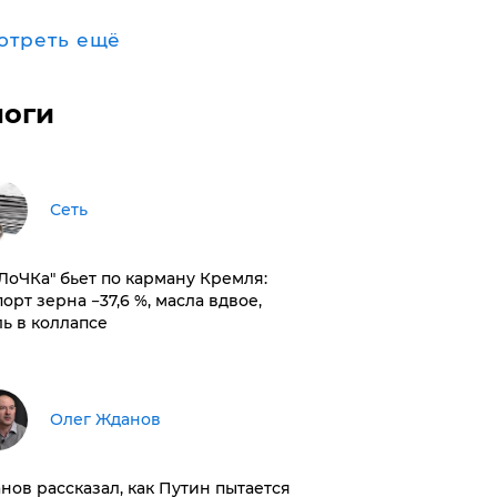
отреть ещё
логи
Сеть
оЛоЧКа" бьет по карману Кремля:
орт зерна −37,6 %, масла вдвое,
ль в коллапсе
Олег Жданов
нов рассказал, как Путин пытается