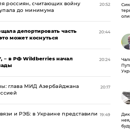
оля россиян, считающих войну
20:52
Сик
 упала до минимума
тер
оли
щала депортировать часть
20:44
это может коснуться
, – в РФ Wildberries начал
Чал
20:24
лады
Пут
Укр
ны: глава МИД Азербайджана
20:17
иссией
вязи и РЭБ: в Украине представили
Дик
19:49
нея
буд