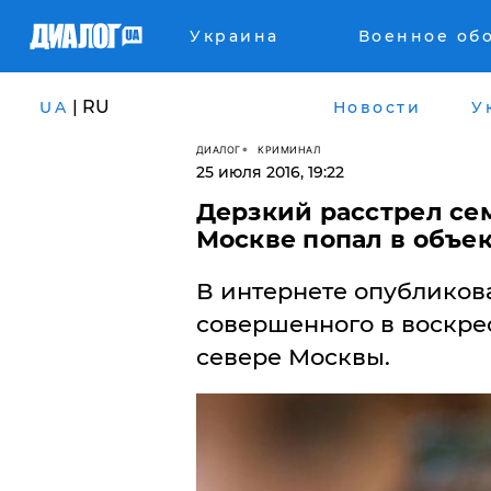
Украина
Военное об
| RU
UA
Новости
У
ДИАЛОГ
КРИМИНАЛ
25 июля 2016, 19:22
Дерзкий расстрел се
Москве попал в объе
В интернете опубликова
совершенного в воскрес
севере Москвы.