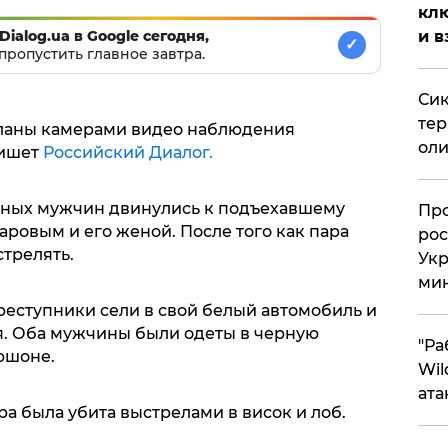
клю
Dialog.ua в Google сегодня,
и в
✓
пропустить главное завтра.
Сик
тер
ланы камерами видео наблюдения
оли
ишет
Российский Диалог.
упных мужчин двинулись к подъехавшему
​Пр
ровым и его женой. После того как пара
рос
стрелять.
Укр
ми
реступники сели в свой белый автомобиль и
я. Оба мужчины были одеты в черную
"Ра
пюшоне.
Wil
ата
ра была убита выстрелами в висок и лоб.