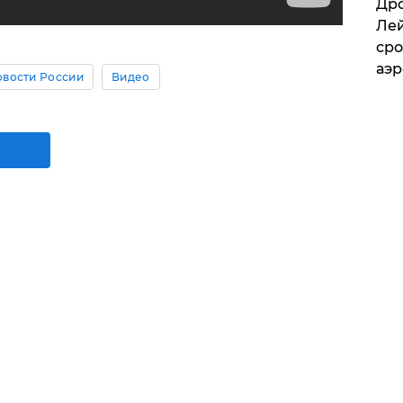
​Др
Лей
сро
аэ
овости России
Видео