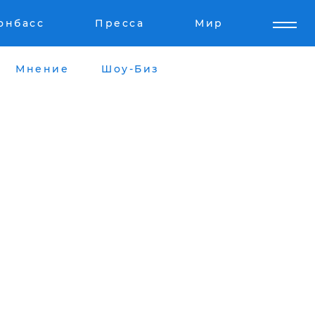
онбасс
Пресса
Мир
Мнение
Шоу-Биз