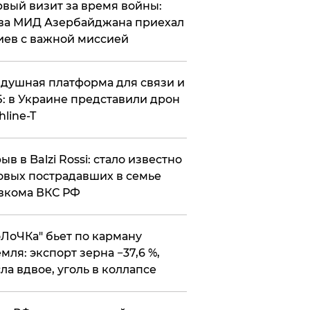
вый визит за время войны:
ва МИД Азербайджана приехал
иев с важной миссией
душная платформа для связи и
: в Украине представили дрон
hline-T
ыв в Balzi Rossi: стало известно
овых пострадавших в семье
вкома ВКС РФ
оЛоЧКа" бьет по карману
мля: экспорт зерна −37,6 %,
ла вдвое, уголь в коллапсе