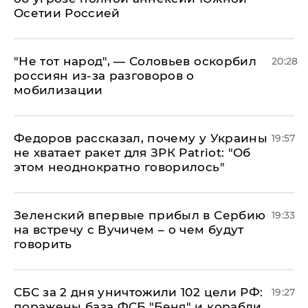
Осетии Россией
​"Не тот народ", — Соловьев оскорбил
20:28
россиян из-за разговоров о
мобилизации
Федоров рассказал, почему у Украины
19:57
не хватает ракет для ЗРК Patriot: "Об
этом неоднократно говорилось"
Зеленский впервые прибыл в Сербию
19:33
на встречу с Вучичем – о чем будут
говорить
СБС за 2 дня уничтожили 102 цели РФ:
19:27
поражены база ФСБ "Беня" и корабли