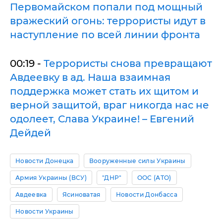
Первомайском попали под мощный
вражеский огонь: террористы идут в
наступление по всей линии фронта
00:19 -
Террористы снова превращают
Авдеевку в ад. Наша взаимная
поддержка может стать их щитом и
верной защитой, враг никогда нас не
одолеет, Слава Украине! – Евгений
Дейдей
Новости Донецка
Вооруженные силы Украины
Армия Украины (ВСУ)
"ДНР"
ООС (АТО)
Авдеевка
Ясиноватая
Новости Донбасса
Новости Украины