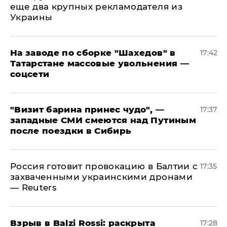
еще два крупных рекламодателя из
Украины
На заводе по сборке "Шахедов" в
17:42
Татарстане массовые увольнения —
соцсети
"Визит барина принес чудо", —
17:37
западные СМИ смеются над Путиным
после поездки в Сибирь
​Россия готовит провокацию в Балтии с
17:35
захваченными украинскими дронами
— Reuters
​Взрыв в Balzi Rossi: раскрыта
17:28