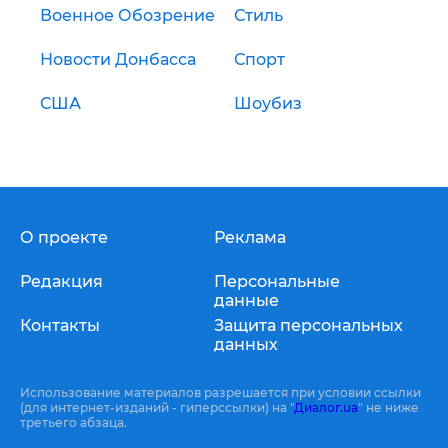
Военное Обозрение
Стиль
Новости Донбасса
Спорт
США
Шоубиз
О проекте
Реклама
Редакция
Персональные
данные
Контакты
Защита персональных
данных
Использование материалов разрешается при условии ссылки
(для интернет-изданий - гиперссылки) на "
Диалог.ua
" не ниже
третьего абзаца.