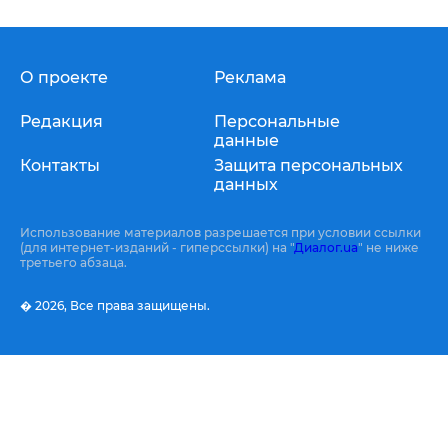
О проекте
Реклама
Редакция
Персональные
данные
Контакты
Защита персональных
данных
Использование материалов разрешается при условии ссылки
(для интернет-изданий - гиперссылки) на "
Диалог.ua
" не ниже
третьего абзаца.
� 2026,
Все права защищены.