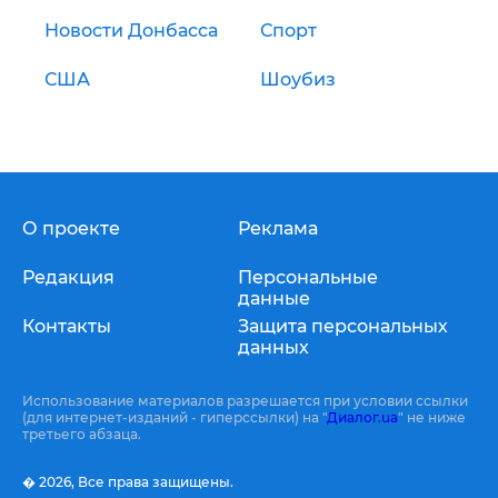
Новости Донбасса
Спорт
США
Шоубиз
О проекте
Реклама
Редакция
Персональные
данные
Контакты
Защита персональных
данных
Использование материалов разрешается при условии ссылки
(для интернет-изданий - гиперссылки) на "
Диалог.ua
" не ниже
третьего абзаца.
� 2026,
Все права защищены.