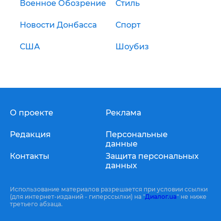
Военное Обозрение
Стиль
Новости Донбасса
Спорт
США
Шоубиз
О проекте
Реклама
Редакция
Персональные
данные
Контакты
Защита персональных
данных
Использование материалов разрешается при условии ссылки
(для интернет-изданий - гиперссылки) на "
Диалог.ua
" не ниже
третьего абзаца.